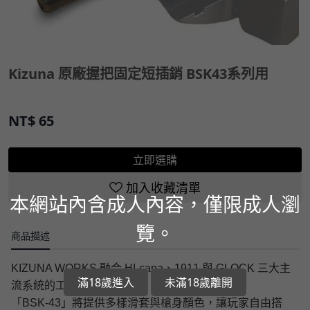
Kizuna 原廠握把固定短插銷 BSK43系列用
NT$
65
立即選購
加入收藏清單
本網站內含成人內容，僅限成人瀏
覽。
商品描述
KIZUNA WORKS 融合 HI-capa、1911 與 GLOCK 三大主
滿18歲進入
未滿18歲離開
流系統的工藝結晶，
「BSK-43」將提供多樣滑套與槍身顏色，讓玩家自由搭