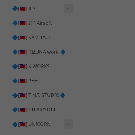
AR⧸M4 造型外觀
AKM V3 主體 ＆ 原廠零件
🔷[🇹🇼] ICS
Hi-capa 下半外觀
G17 GEN.5 主體
Hi-Capa 維修零件
🔷[🇹🇼] ITP Airsoft
Hi-capa 上半外觀
AR ⧸ M4 主體
ICS 成槍
🔷[🇹🇼] KAM-TACT
Hi-capa 內部升級
G5 原廠零件
Tomahawk 零件
🔷[🇹🇼] KIZUNA work 🔷
G17 GEN.3 原廠零件
AR ⧸ M4 GBB 升級套件
🔷[🇹🇼] KJWORKS
🔷[🇹🇼] PH+
🔷[🇹🇼] T-N.T. STUDIO🔷
🔷[🇹🇼] TTI AIRSOFT
🔷[🇹🇼] UNICORN