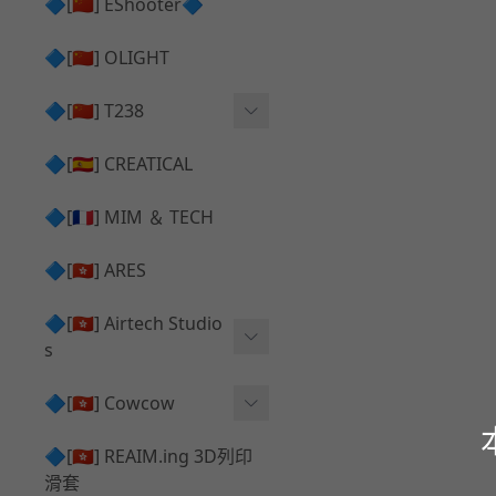
護目鏡 ⧸ 除霧器
🔷[🇨🇳] EShooter🔷
HOP座 ⧸ HOP-UP
✅ 抑制器 ⧸ 瞄準鏡 ⧸ 鏡座
腰帶 ⧸ 腿掛
🔷[🇨🇳] OLIGHT
競速扳機 ⧸ Speed Trigger
鴨舌帽⧸小帽 ⧸ Cap
彈匣釋放鈕 ⧸ Mag Releas
🔷[🇨🇳] T238
簡易胸掛 ⧸ Chest Rig
e
電子扳機
🔷[🇪🇸] CREATICAL
推嘴 ⧸ Nozzle
發光器
🔷[🇫🇷] MIM ＆ TECH
馬達
🔷[🇭🇰] ARES
🔷[🇭🇰] Airtech Studio
s
VFC
🔷[🇭🇰] Cowcow
G＆G
TM Glock 系列
🔷[🇭🇰] REAIM.ing 3D列印
滑套
Krytac