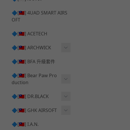
✅ 瞄鏡座 ⧸ 拉柄頭
SILVERBACK SRS 升級套
🔷[🇹🇼] 4UAD SMART AIRS
件
TAC-41 🔄 原廠 ⧸ 零件
OFT
Mk23 ⧸ SSX23 升級套件
TAC-41 🆙 升級 ⧸ 部件
🔷[🇹🇼] ACETECH
[夢神⧸Morpheus] 不鏽鋼
✅ 防火帽 ⧸ 抑制器
內管
🔷[🇹🇼] ARCHWICK
MWS相關 升級套件
衝鋒套件 Convertion Kit
🔷[🇹🇼] BFA 升級套件
SILVERBACK TAC-41 升級
MWS 升級組件
套件
🔷[🇹🇼] Bear Paw Pro
duction
B＆T APC9 系列產品
[夢神⧸Morpheus] 碳鋼 內
管
B＆T SPR300系列產品
T-5000
🔷[🇹🇼] DR.BLACK
VSR-10 ⧸ SSG10 升級套件
HOP膠皮
Hi-capa 彈匣外觀
🔷[🇹🇼] GHK AIRSOFT
維護保養
AR ⧸ M4 GBB 原廠零件
🔷[🇹🇼] I.A.N.