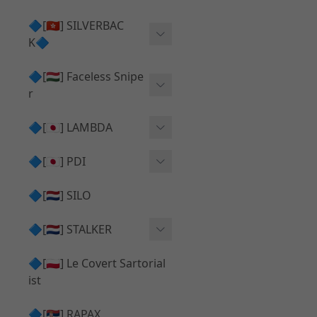
Action Army AAP01 系列
KWA
🔷[🇭🇰] SILVERBAC
UMAREX VFC 系列
K🔷
Tokyo Marui
TM Hi-capa 系列
SRS ⧸ HTI 🟦 主體 ⧸ 彈匣
🔷[🇭🇺] Faceless Snipe
PROWIN
KWA⧸KSC系列
r
✅ 碳纖管 ⧸ 彈簧
通用 ⧸ 其他
Mk23 ⧸ SSX23
🔷[🇯🇵] LAMBDA
TAC-41 👁️‍🗨️ 外觀 ⧸ 色彩
MAXX
SRS ⧸ HTI ⧸ TAC-41
MDR-X 🟦 主體 ⧸ 彈匣
Lambda 05 GBB 精密內管
🔷[🇯🇵] PDI
SILVERBACK SRS
✅ 通用 ⧸ 精品
Lambda 03 AEG 精密內管
01 精密內管
🔷[🇳🇱] SILO
MDR-X 👁️‍🗨️ 外觀 ⧸ 色彩
Lambda 01 GBB 精密內管
05 精密內管
🔷[🇳🇱] STALKER
TAC-41 🟦 主體 ⧸ 彈匣
Lambda 01 AEG 精密內管
W HOLD HOP 膠皮
Action Army AAP01 升級
🔷[🇵🇱] Le Covert Sartorial
MDR-X 🔄 原廠 ⧸ 零件
Lambda 05 AEG 精密內管
08 精密內管
套件
ist
SRS ⧸ HTI🔄 原廠 ⧸ 零件
Lambda 05 VSR 精密內管
HOP膠皮 ⧸ 下壓塊
🔷[🇷🇸] RAPAX