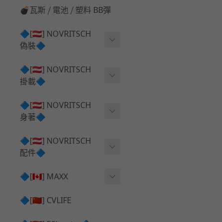
💣瓦斯 ⧸ 電池 ⧸ 塑料 BB彈
🔷[🇦🇹] NOVRITSCH
偽裝🔷
上衣夾克 ⧸ Jacket
🔷[🇦🇹] NOVRITSCH
掛載🔷
兜帽 ⧸ Hood
AR ⧸ DMR 彈匣用
🔷[🇦🇹] NOVRITSCH
手持 裝備 ⧸ 偽裝
身著🔷
SMG ⧸ SSR90 彈匣用
戰術長褲 ⧸ Trousers
闊邊帽 ⧸ Boonie Hat
🔷[🇦🇹] NOVRITSCH
腰包 ⧸ 萬用包
披肩 ⧸ Shoulder Piece
配件🔷
戰術背心+前掛 ⧸ Plate Car
狙擊槍 ⧸ 特殊 彈匣用
狙擊手闊邊帽 ⧸ Sniper Bo
rier+Flap
✅ 快拔槍套 ⧸ 槍背帶
🔷[🇨🇦] MAXX
onie
HPA 氣瓶袋 ⧸ 水袋包
肩帶+腰封 ⧸ Harness+Bat
✅ 槍架 ⧸ 訓練靶具 ⧸ 工具
AEG 活塞頭 ⧸ AEG Piston
🔷[🇨🇳] CVLIFE
手槍 彈匣用
tlebelt
Head
✅ 電池 ⧸ 充電器 ⧸ 電壓表