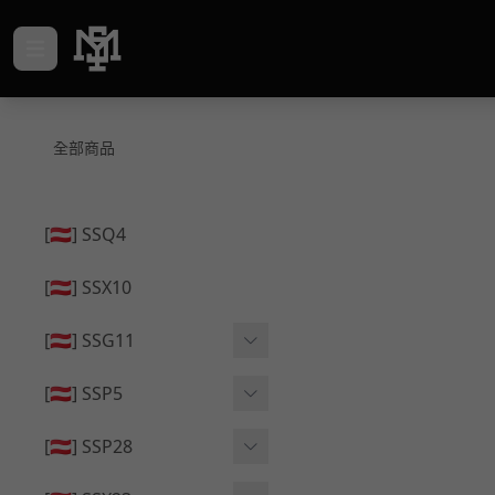
全部商品
[🇦🇹] SSQ4
[🇦🇹] SSX10
[🇦🇹] SSG11
🔄 原廠 ⧸ 零件
[🇦🇹] SSP5
🟦 主體 ⧸ 彈匣
🔄 原廠 ⧸ 零件
[🇦🇹] SSP28
🆙 升級 ⧸ 部件