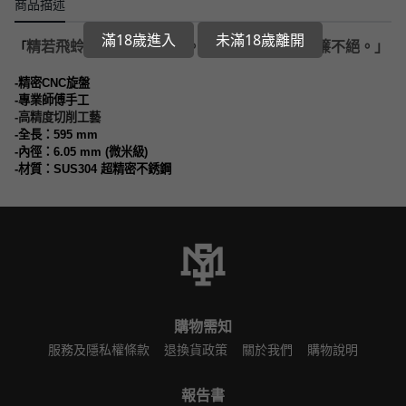
商品描述
滿18歲進入
未滿18歲離開
精若飛蛉駐腳，化不知分。密如利刃過水，延簾不絕。」
「
-
精密
CNC
旋盤
-
專業師傅手工
-
高精度切削工藝
-
全長：595
mm
-
內徑：
6.05 mm (
微米級
)
-
材質：
SUS304
超精密不銹鋼
購物需知
服務及隱私權條款
退換貨政策
關於我們
購物說明
報告書