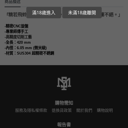
商品描述
滿18歲進入
未滿18歲離開
精若飛蛉駐腳，化不知分。密如利刃過水，延簾不絕。」
「
-
精密
CNC
旋盤
-
專業師傅手工
-
高精度切削工藝
-
全長：
420 mm
-
內徑：
6.05 mm (
微米級
)
-
材質：
SUS304
超精密不銹鋼
購物需知
服務及隱私權條款
退換貨政策
關於我們
購物說明
報告書