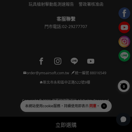
玩具槍射擊動能測速報告
警政署核准函
客服聯繫
門市電話:02-29277707
Facebook page
Instagram page
Line page
Youtube page
order@ymsairsoft.com.tw
統一編號 88016549
新北市永和區中正路522號9樓
0
Copyright © 2026 亞瑪順國際洋行 All Rights Reserved.
本網站使用
cookie
服務，持續使用即表示
同意
。
Powered by
BVSHOP
.
立即選購