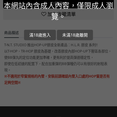
本網站內含成人內容，僅限成人瀏
立即選購
加入收藏清單
覽。
商品描述
滿18歲進入
未滿18歲離開
T-N.T. STUDIO 推出HOP-UP膠皮全新產品：H.L.R. 膠皮 系列!!
以T-HOP、TR-HOP 膠皮為基礎，改善膠皮內部HOP-UP下壓區各部位，
使BB彈丸的定位功能更加準確，更有利於提高彈道穩定性，
即使在低初速的配置下，配合加重彈的BB彈種仍可以有很好的射程表
現。
※不適用於窄窗規格的內管，安裝前請確認內管入口處的HOP窗是否有
足夠空間※