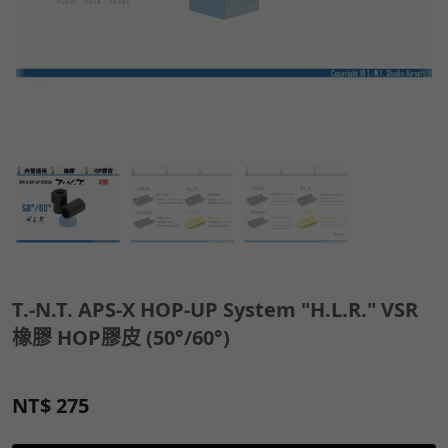
T.-N.T. APS-X HOP-UP System "H.L.R." VSR
橡膠 HOP膠皮 (50°/60°)
NT$
275