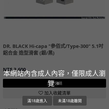
DR. BLACK Hi-capa "參佰式/Type-300" 5.1吋
鋁合金 造型滑套 (銀/黑)
NT$
3,600
本網站內含成人內容，僅限成人瀏
覽。
立即選購
加入收藏清單
滿18歲進入
未滿18歲離開