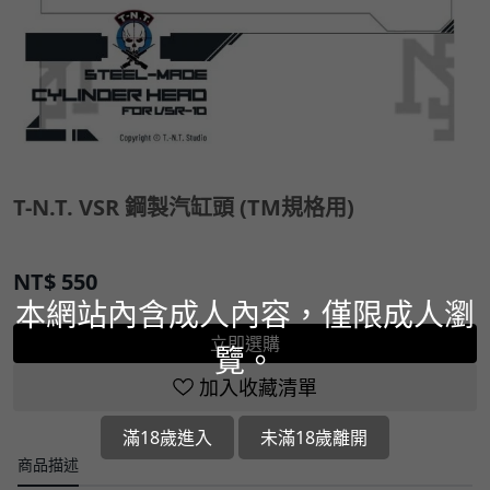
T-N.T. VSR 鋼製汽缸頭 (TM規格用)
NT$
550
本網站內含成人內容，僅限成人瀏
立即選購
覽。
加入收藏清單
滿18歲進入
未滿18歲離開
商品描述