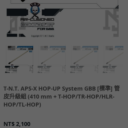
T-N.T. APS-X HOP-UP System GBB [標準] 管
皮升級組 (410 mm + T-HOP/TR-HOP/HLR-
HOP/TL-HOP)
NT$
2,100