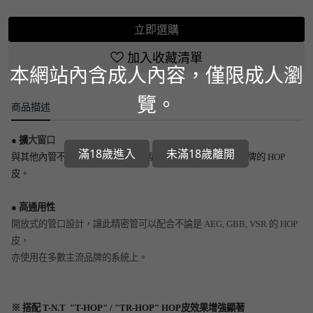
立即選購
加入收藏清單
本網站內含成人內容，僅限成人瀏
覽。
商品描述
● 擴
大窗口
滿18歲進入
未滿18歲離開
與其他內管不同，加大的窗口讓此精密管足以適應各種各品牌的 HOP
皮。
● 高通用性
開放式的管口設計，讓此精密管可以配合不論是 AEG, GBB, VSR 的 HOP
皮，
亦使用在多數主流品牌的系統上。
※ 搭配 T-N.T "T-HOP" / "TR-HOP" HOP皮效果增強顯著