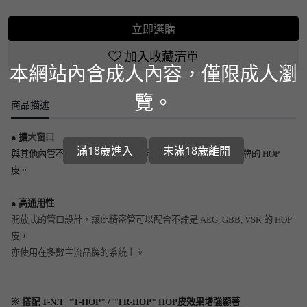
立即選購
加入收藏清單
本網站內含成人內容，僅限成人瀏
覽。
商品描述
● 擴
大窗口
滿18歲進入
未滿18歲離開
與其他內管不同，加大的窗口讓此精密管足以適應各種各品牌的 HOP
皮。
● 高通用性
開放式的管口設計，讓此精密管可以配合不論是 AEG, GBB, VSR 的 HOP
皮，
亦使用在多數主流品牌的系統上。
※ 搭配 T-N.T "T-HOP" / "TR-HOP" HOP皮效果增強顯著