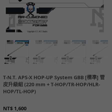
T-N.T. APS-X HOP-UP System GBB [標準] 管
皮升級組 (220 mm + T-HOP/TR-HOP/HLR-
HOP/TL-HOP)
NT$
1,600