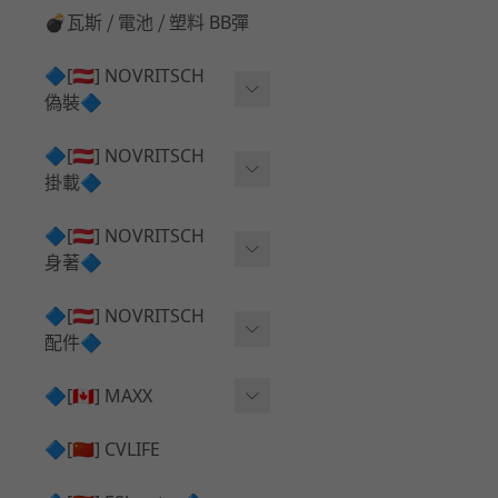
💣瓦斯 ⧸ 電池 ⧸ 塑料 BB彈
🔷[🇦🇹] NOVRITSCH
偽裝🔷
上衣夾克 ⧸ Jacket
🔷[🇦🇹] NOVRITSCH
掛載🔷
兜帽 ⧸ Hood
AR ⧸ DMR 彈匣用
🔷[🇦🇹] NOVRITSCH
手持 裝備 ⧸ 偽裝
身著🔷
SMG ⧸ SSR90 彈匣用
戰術長褲 ⧸ Trousers
闊邊帽 ⧸ Boonie Hat
🔷[🇦🇹] NOVRITSCH
腰包 ⧸ 萬用包
披肩 ⧸ Shoulder Piece
配件🔷
戰術背心+前掛 ⧸ Plate Car
狙擊槍 ⧸ 特殊 彈匣用
狙擊手闊邊帽 ⧸ Sniper Bo
rier+Flap
✅ 快拔槍套 ⧸ 槍背帶
🔷[🇨🇦] MAXX
onie
HPA 氣瓶袋 ⧸ 水袋包
肩帶+腰封 ⧸ Harness+Bat
✅ 槍架 ⧸ 訓練靶具 ⧸ 工具
AEG 活塞頭 ⧸ AEG Piston
🔷[🇨🇳] CVLIFE
手槍 彈匣用
tlebelt
Head
✅ 電池 ⧸ 充電器 ⧸ 電壓表