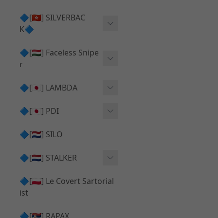
Action Army AAP01 系列
KWA
🔷[🇭🇰] SILVERBAC
UMAREX VFC 系列
K🔷
Tokyo Marui
TM Hi-capa 系列
SRS ⧸ HTI 🟦 主體 ⧸ 彈匣
🔷[🇭🇺] Faceless Snipe
PROWIN
KWA⧸KSC系列
r
✅ 碳纖管 ⧸ 彈簧
通用 ⧸ 其他
Mk23 ⧸ SSX23
🔷[🇯🇵] LAMBDA
TAC-41 👁️‍🗨️ 外觀 ⧸ 色彩
MAXX
SRS ⧸ HTI ⧸ TAC-41
MDR-X 🟦 主體 ⧸ 彈匣
Lambda 05 GBB 精密內管
🔷[🇯🇵] PDI
SILVERBACK SRS
✅ 通用 ⧸ 精品
Lambda 03 AEG 精密內管
01 精密內管
🔷[🇳🇱] SILO
MDR-X 👁️‍🗨️ 外觀 ⧸ 色彩
Lambda 01 GBB 精密內管
05 精密內管
🔷[🇳🇱] STALKER
TAC-41 🟦 主體 ⧸ 彈匣
Lambda 01 AEG 精密內管
W HOLD HOP 膠皮
Action Army AAP01 升級
🔷[🇵🇱] Le Covert Sartorial
MDR-X 🔄 原廠 ⧸ 零件
Lambda 05 AEG 精密內管
08 精密內管
套件
ist
SRS ⧸ HTI🔄 原廠 ⧸ 零件
Lambda 05 VSR 精密內管
HOP膠皮 ⧸ 下壓塊
🔷[🇷🇸] RAPAX