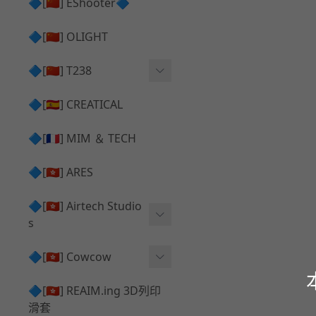
護目鏡 ⧸ 除霧器
🔷[🇨🇳] EShooter🔷
HOP座 ⧸ HOP-UP
✅ 抑制器 ⧸ 瞄準鏡 ⧸ 鏡座
腰帶 ⧸ 腿掛
🔷[🇨🇳] OLIGHT
競速扳機 ⧸ Speed Trigger
鴨舌帽⧸小帽 ⧸ Cap
彈匣釋放鈕 ⧸ Mag Releas
🔷[🇨🇳] T238
簡易胸掛 ⧸ Chest Rig
e
電子扳機
🔷[🇪🇸] CREATICAL
推嘴 ⧸ Nozzle
發光器
🔷[🇫🇷] MIM ＆ TECH
馬達
🔷[🇭🇰] ARES
🔷[🇭🇰] Airtech Studio
s
VFC
🔷[🇭🇰] Cowcow
G＆G
TM Glock 系列
🔷[🇭🇰] REAIM.ing 3D列印
滑套
Krytac