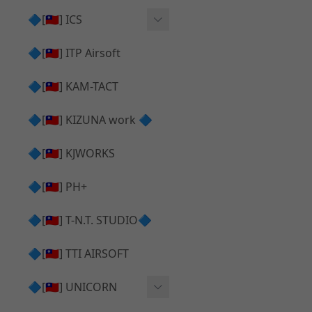
AR⧸M4 造型外觀
AKM V3 主體 ＆ 原廠零件
🔷[🇹🇼] ICS
Hi-capa 下半外觀
G17 GEN.5 主體
Hi-Capa 維修零件
🔷[🇹🇼] ITP Airsoft
Hi-capa 上半外觀
AR ⧸ M4 主體
ICS 成槍
🔷[🇹🇼] KAM-TACT
Hi-capa 內部升級
G5 原廠零件
Tomahawk 零件
🔷[🇹🇼] KIZUNA work 🔷
G17 GEN.3 原廠零件
AR ⧸ M4 GBB 升級套件
🔷[🇹🇼] KJWORKS
🔷[🇹🇼] PH+
🔷[🇹🇼] T-N.T. STUDIO🔷
🔷[🇹🇼] TTI AIRSOFT
🔷[🇹🇼] UNICORN