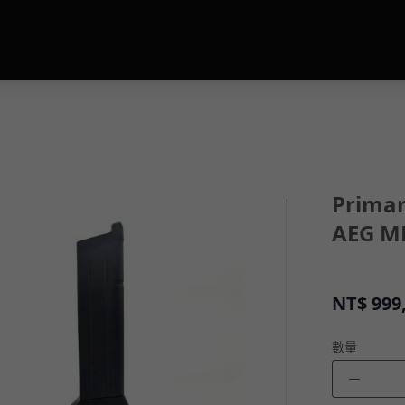
Primar
AEG M
NT$
999
數量
－