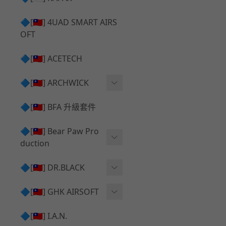
✅ 瞄鏡座 ⧸ 拉柄頭
SILVERBACK SRS 升級套
🔷[🇹🇼] 4UAD SMART AIRS
件
TAC-41 🔄 原廠 ⧸ 零件
OFT
Mk23 ⧸ SSX23 升級套件
TAC-41 🆙 升級 ⧸ 部件
🔷[🇹🇼] ACETECH
[夢神⧸Morpheus] 不鏽鋼
✅ 防火帽 ⧸ 抑制器
內管
🔷[🇹🇼] ARCHWICK
MWS相關 升級套件
衝鋒套件 Convertion Kit
🔷[🇹🇼] BFA 升級套件
SILVERBACK TAC-41 升級
MWS 升級組件
套件
🔷[🇹🇼] Bear Paw Pro
duction
B＆T APC9 系列產品
[夢神⧸Morpheus] 碳鋼 內
管
B＆T SPR300系列產品
T-5000
🔷[🇹🇼] DR.BLACK
VSR-10 ⧸ SSG10 升級套件
HOP膠皮
Hi-capa 彈匣外觀
🔷[🇹🇼] GHK AIRSOFT
維護保養
AR ⧸ M4 GBB 原廠零件
🔷[🇹🇼] I.A.N.