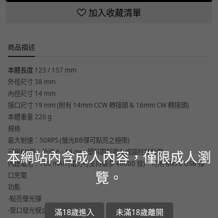
加入收藏清單
商品描述
本體長度
123 / 157 mm
外徑尺寸 38 mm
內徑尺寸 14 mm
接口尺寸 19 mm (附有 14mm CCW 轉接頭 & 16mm CW 轉接頭)
本體重量 220 g
規格
最大射速：50RPS (螢光BB彈可點亮之極限)
可用BB彈：外徑 6 - 13 mm 塑料圓形彈丸或圓柱狀軟彈
本網站內含成人內容，僅限成人瀏
內建電池：760 mAh (電力可支持最多 40000 發)，可用 Micro USB 接
覽。
口充電
功能
-點亮螢光彈
-管口發光模式
滿18歲進入
未滿18歲離開