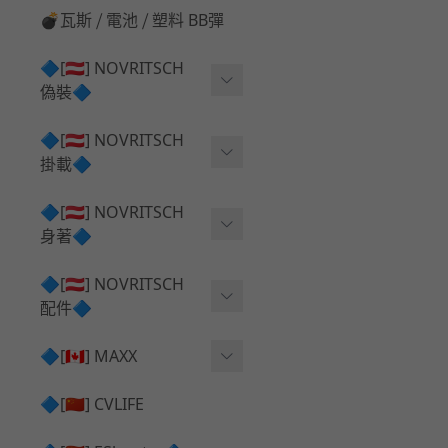
💣瓦斯 ⧸ 電池 ⧸ 塑料 BB彈
🔷[🇦🇹] NOVRITSCH
偽裝🔷
上衣夾克 ⧸ Jacket
🔷[🇦🇹] NOVRITSCH
掛載🔷
兜帽 ⧸ Hood
AR ⧸ DMR 彈匣用
🔷[🇦🇹] NOVRITSCH
手持 裝備 ⧸ 偽裝
身著🔷
SMG ⧸ SSR90 彈匣用
戰術長褲 ⧸ Trousers
闊邊帽 ⧸ Boonie Hat
🔷[🇦🇹] NOVRITSCH
腰包 ⧸ 萬用包
披肩 ⧸ Shoulder Piece
配件🔷
戰術背心+前掛 ⧸ Plate Car
狙擊槍 ⧸ 特殊 彈匣用
狙擊手闊邊帽 ⧸ Sniper Bo
rier+Flap
✅ 快拔槍套 ⧸ 槍背帶
🔷[🇨🇦] MAXX
onie
HPA 氣瓶袋 ⧸ 水袋包
肩帶+腰封 ⧸ Harness+Bat
✅ 槍架 ⧸ 訓練靶具 ⧸ 工具
AEG 活塞頭 ⧸ AEG Piston
🔷[🇨🇳] CVLIFE
手槍 彈匣用
tlebelt
Head
✅ 電池 ⧸ 充電器 ⧸ 電壓表