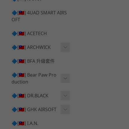
✅ 瞄鏡座 ⧸ 拉柄頭
SILVERBACK SRS 升級套
🔷[🇹🇼] 4UAD SMART AIRS
件
TAC-41 🔄 原廠 ⧸ 零件
OFT
Mk23 ⧸ SSX23 升級套件
TAC-41 🆙 升級 ⧸ 部件
🔷[🇹🇼] ACETECH
[夢神⧸Morpheus] 不鏽鋼
✅ 防火帽 ⧸ 抑制器
內管
🔷[🇹🇼] ARCHWICK
MWS相關 升級套件
衝鋒套件 Convertion Kit
🔷[🇹🇼] BFA 升級套件
SILVERBACK TAC-41 升級
MWS 升級組件
套件
🔷[🇹🇼] Bear Paw Pro
duction
B＆T APC9 系列產品
[夢神⧸Morpheus] 碳鋼 內
管
B＆T SPR300系列產品
T-5000
🔷[🇹🇼] DR.BLACK
VSR-10 ⧸ SSG10 升級套件
HOP膠皮
Hi-capa 彈匣外觀
🔷[🇹🇼] GHK AIRSOFT
維護保養
AR ⧸ M4 GBB 原廠零件
🔷[🇹🇼] I.A.N.