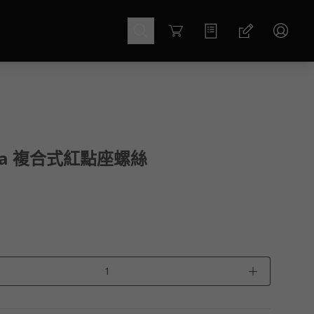
Cart
apa 複合式紅點座螺絲
＋