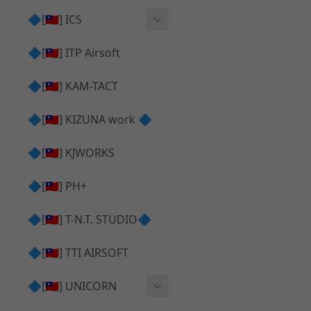
AR⧸M4 造型外觀
AKM V3 主體 ＆ 原廠零件
🔷[🇹🇼] ICS
Hi-capa 下半外觀
G17 GEN.5 主體
Hi-Capa 維修零件
🔷[🇹🇼] ITP Airsoft
Hi-capa 上半外觀
AR ⧸ M4 主體
ICS 成槍
🔷[🇹🇼] KAM-TACT
Hi-capa 內部升級
G5 原廠零件
Tomahawk 零件
🔷[🇹🇼] KIZUNA work 🔷
G17 GEN.3 原廠零件
AR ⧸ M4 GBB 升級套件
🔷[🇹🇼] KJWORKS
🔷[🇹🇼] PH+
🔷[🇹🇼] T-N.T. STUDIO🔷
🔷[🇹🇼] TTI AIRSOFT
🔷[🇹🇼] UNICORN