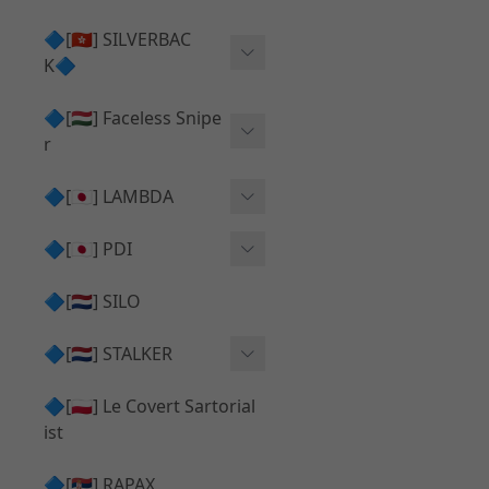
Action Army AAP01 系列
KWA
🔷[🇭🇰] SILVERBAC
UMAREX VFC 系列
K🔷
Tokyo Marui
TM Hi-capa 系列
SRS ⧸ HTI 🟦 主體 ⧸ 彈匣
🔷[🇭🇺] Faceless Snipe
PROWIN
KWA⧸KSC系列
r
✅ 碳纖管 ⧸ 彈簧
通用 ⧸ 其他
Mk23 ⧸ SSX23
🔷[🇯🇵] LAMBDA
TAC-41 👁️‍🗨️ 外觀 ⧸ 色彩
MAXX
SRS ⧸ HTI ⧸ TAC-41
MDR-X 🟦 主體 ⧸ 彈匣
Lambda 05 GBB 精密內管
🔷[🇯🇵] PDI
SILVERBACK SRS
✅ 通用 ⧸ 精品
Lambda 03 AEG 精密內管
01 精密內管
🔷[🇳🇱] SILO
MDR-X 👁️‍🗨️ 外觀 ⧸ 色彩
Lambda 01 GBB 精密內管
05 精密內管
🔷[🇳🇱] STALKER
TAC-41 🟦 主體 ⧸ 彈匣
Lambda 01 AEG 精密內管
W HOLD HOP 膠皮
Action Army AAP01 升級
🔷[🇵🇱] Le Covert Sartorial
MDR-X 🔄 原廠 ⧸ 零件
Lambda 05 AEG 精密內管
08 精密內管
套件
ist
SRS ⧸ HTI🔄 原廠 ⧸ 零件
Lambda 05 VSR 精密內管
HOP膠皮 ⧸ 下壓塊
🔷[🇷🇸] RAPAX