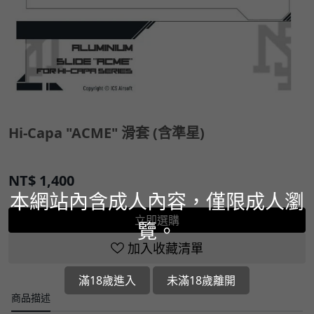
Hi-Capa "ACME" 滑套 (含準星)
NT$
1,400
本網站內含成人內容，僅限成人瀏
立即選購
覽。
加入收藏清單
滿18歲進入
未滿18歲離開
商品描述