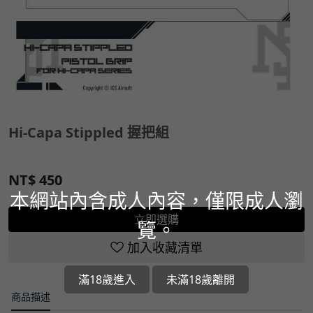
Hi-Capa Stippled 握把組
NT$
450
本網站內含成人內容，僅限成人瀏
立即選購
覽。
加入收藏清單
滿18歲進入
未滿18歲離開
商品描述