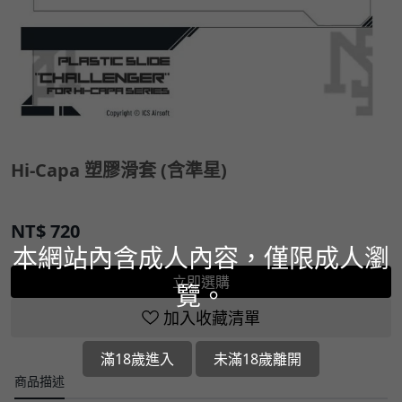
Hi-Capa 塑膠滑套 (含準星)
NT$
720
本網站內含成人內容，僅限成人瀏
立即選購
覽。
加入收藏清單
滿18歲進入
未滿18歲離開
商品描述