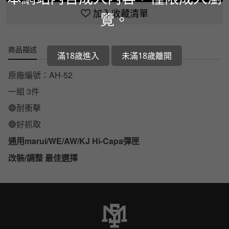
加入收藏清單
覽。
商品描述
滿18歲進入
未滿18歲離開
原廠編號：AH-52
一組 3件
耐衝擊
🟢
🟢好抓取
marui/WE/AW/KJ Hi-Capa彈匣
通用
/
改裝
調整
最佳選擇