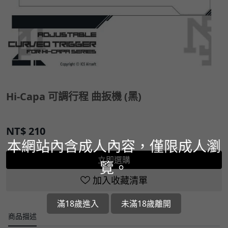
Hi-Capa 可調行程 曲扳機 (黑)
NT$
210
本網站內含成人內容，僅限成人瀏
立即選購
覽。
加入收藏清單
滿18歲進入
未滿18歲離開
商品描述