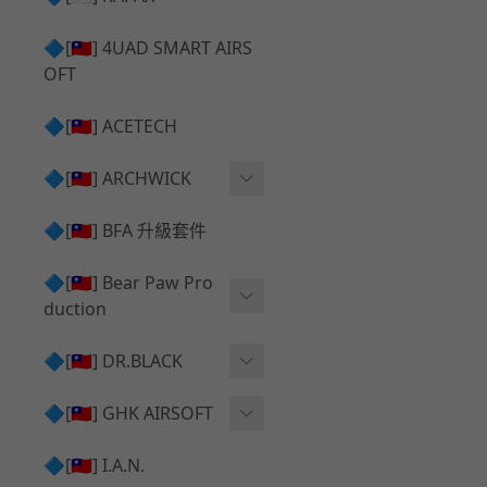
✅ 瞄鏡座 ⧸ 拉柄頭
SILVERBACK SRS 升級套
🔷[🇹🇼] 4UAD SMART AIRS
件
TAC-41 🔄 原廠 ⧸ 零件
OFT
Mk23 ⧸ SSX23 升級套件
TAC-41 🆙 升級 ⧸ 部件
🔷[🇹🇼] ACETECH
[夢神⧸Morpheus] 不鏽鋼
✅ 防火帽 ⧸ 抑制器
內管
🔷[🇹🇼] ARCHWICK
MWS相關 升級套件
衝鋒套件 Convertion Kit
🔷[🇹🇼] BFA 升級套件
SILVERBACK TAC-41 升級
MWS 升級組件
套件
🔷[🇹🇼] Bear Paw Pro
duction
B＆T APC9 系列產品
[夢神⧸Morpheus] 碳鋼 內
管
B＆T SPR300系列產品
T-5000
🔷[🇹🇼] DR.BLACK
VSR-10 ⧸ SSG10 升級套件
HOP膠皮
Hi-capa 彈匣外觀
🔷[🇹🇼] GHK AIRSOFT
維護保養
AR ⧸ M4 GBB 原廠零件
🔷[🇹🇼] I.A.N.