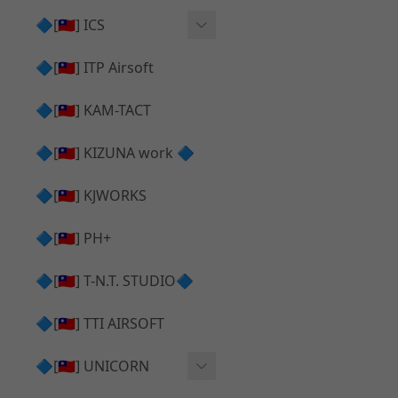
AR⧸M4 造型外觀
AKM V3 主體 ＆ 原廠零件
🔷[🇹🇼] ICS
Hi-capa 下半外觀
G17 GEN.5 主體
Hi-Capa 維修零件
🔷[🇹🇼] ITP Airsoft
Hi-capa 上半外觀
AR ⧸ M4 主體
ICS 成槍
🔷[🇹🇼] KAM-TACT
Hi-capa 內部升級
G5 原廠零件
Tomahawk 零件
🔷[🇹🇼] KIZUNA work 🔷
G17 GEN.3 原廠零件
AR ⧸ M4 GBB 升級套件
🔷[🇹🇼] KJWORKS
🔷[🇹🇼] PH+
🔷[🇹🇼] T-N.T. STUDIO🔷
🔷[🇹🇼] TTI AIRSOFT
🔷[🇹🇼] UNICORN