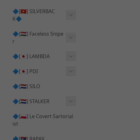
Action Army AAP01 系列
KWA
🔷[🇭🇰] SILVERBAC
UMAREX VFC 系列
K🔷
Tokyo Marui
TM Hi-capa 系列
SRS ⧸ HTI 🟦 主體 ⧸ 彈匣
🔷[🇭🇺] Faceless Snipe
PROWIN
KWA⧸KSC系列
r
✅ 碳纖管 ⧸ 彈簧
通用 ⧸ 其他
Mk23 ⧸ SSX23
🔷[🇯🇵] LAMBDA
TAC-41 👁️‍🗨️ 外觀 ⧸ 色彩
MAXX
SRS ⧸ HTI ⧸ TAC-41
MDR-X 🟦 主體 ⧸ 彈匣
Lambda 05 GBB 精密內管
🔷[🇯🇵] PDI
SILVERBACK SRS
✅ 通用 ⧸ 精品
Lambda 03 AEG 精密內管
01 精密內管
🔷[🇳🇱] SILO
MDR-X 👁️‍🗨️ 外觀 ⧸ 色彩
Lambda 01 GBB 精密內管
05 精密內管
🔷[🇳🇱] STALKER
TAC-41 🟦 主體 ⧸ 彈匣
Lambda 01 AEG 精密內管
W HOLD HOP 膠皮
Action Army AAP01 升級
🔷[🇵🇱] Le Covert Sartorial
MDR-X 🔄 原廠 ⧸ 零件
Lambda 05 AEG 精密內管
08 精密內管
套件
ist
SRS ⧸ HTI🔄 原廠 ⧸ 零件
Lambda 05 VSR 精密內管
HOP膠皮 ⧸ 下壓塊
🔷[🇷🇸] RAPAX