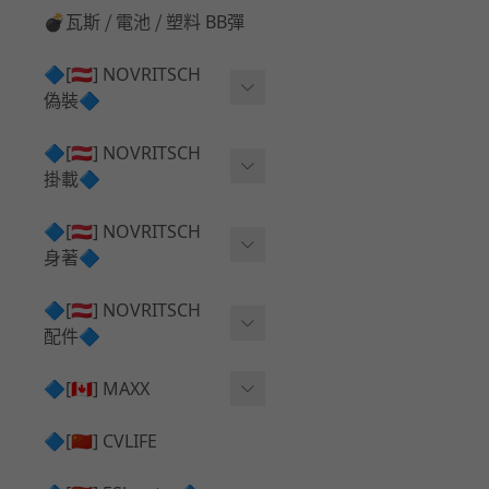
💣瓦斯 ⧸ 電池 ⧸ 塑料 BB彈
🔷[🇦🇹] NOVRITSCH
偽裝🔷
上衣夾克 ⧸ Jacket
🔷[🇦🇹] NOVRITSCH
掛載🔷
兜帽 ⧸ Hood
AR ⧸ DMR 彈匣用
🔷[🇦🇹] NOVRITSCH
手持 裝備 ⧸ 偽裝
身著🔷
SMG ⧸ SSR90 彈匣用
戰術長褲 ⧸ Trousers
闊邊帽 ⧸ Boonie Hat
🔷[🇦🇹] NOVRITSCH
腰包 ⧸ 萬用包
披肩 ⧸ Shoulder Piece
配件🔷
戰術背心+前掛 ⧸ Plate Car
狙擊槍 ⧸ 特殊 彈匣用
狙擊手闊邊帽 ⧸ Sniper Bo
rier+Flap
✅ 快拔槍套 ⧸ 槍背帶
🔷[🇨🇦] MAXX
onie
HPA 氣瓶袋 ⧸ 水袋包
肩帶+腰封 ⧸ Harness+Bat
✅ 槍架 ⧸ 訓練靶具 ⧸ 工具
AEG 活塞頭 ⧸ AEG Piston
🔷[🇨🇳] CVLIFE
手槍 彈匣用
tlebelt
Head
✅ 電池 ⧸ 充電器 ⧸ 電壓表