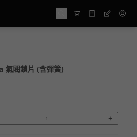
Cart
pa 氣閥鎖片 (含彈簧)
＋