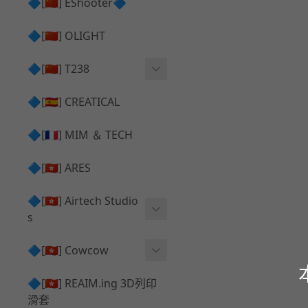
護目鏡 ⧸ 除霧器
🔷[🇨🇳] EShooter🔷
HOP座 ⧸ HOP-UP
✅ 抑制器 ⧸ 瞄準鏡 ⧸ 鏡座
腰帶 ⧸ 腿掛
🔷[🇨🇳] OLIGHT
競速扳機 ⧸ Speed Trigger
鴨舌帽⧸小帽 ⧸ Cap
彈匣釋放鈕 ⧸ Mag Releas
🔷[🇨🇳] T238
簡易胸掛 ⧸ Chest Rig
e
電子扳機
🔷[🇪🇸] CREATICAL
推嘴 ⧸ Nozzle
發光器
🔷[🇫🇷] MIM ＆ TECH
馬達
🔷[🇭🇰] ARES
🔷[🇭🇰] Airtech Studio
s
VFC
🔷[🇭🇰] Cowcow
G＆G
TM Glock 系列
🔷[🇭🇰] REAIM.ing 3D列印
滑套
Krytac