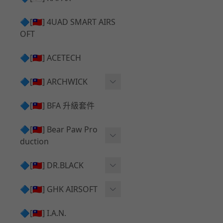
✅ 瞄鏡座 ⧸ 拉柄頭
SILVERBACK SRS 升級套
🔷[🇹🇼] 4UAD SMART AIRS
件
TAC-41 🔄 原廠 ⧸ 零件
OFT
Mk23 ⧸ SSX23 升級套件
TAC-41 🆙 升級 ⧸ 部件
🔷[🇹🇼] ACETECH
[夢神⧸Morpheus] 不鏽鋼
✅ 防火帽 ⧸ 抑制器
內管
🔷[🇹🇼] ARCHWICK
MWS相關 升級套件
衝鋒套件 Convertion Kit
🔷[🇹🇼] BFA 升級套件
SILVERBACK TAC-41 升級
MWS 升級組件
套件
🔷[🇹🇼] Bear Paw Pro
duction
B＆T APC9 系列產品
[夢神⧸Morpheus] 碳鋼 內
管
B＆T SPR300系列產品
T-5000
🔷[🇹🇼] DR.BLACK
VSR-10 ⧸ SSG10 升級套件
HOP膠皮
Hi-capa 彈匣外觀
🔷[🇹🇼] GHK AIRSOFT
維護保養
AR ⧸ M4 GBB 原廠零件
🔷[🇹🇼] I.A.N.