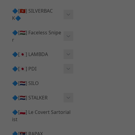
Action Army AAP01 系列
KWA
🔷[🇭🇰] SILVERBAC
UMAREX VFC 系列
K🔷
Tokyo Marui
TM Hi-capa 系列
SRS ⧸ HTI 🟦 主體 ⧸ 彈匣
🔷[🇭🇺] Faceless Snipe
PROWIN
KWA⧸KSC系列
r
✅ 碳纖管 ⧸ 彈簧
通用 ⧸ 其他
Mk23 ⧸ SSX23
🔷[🇯🇵] LAMBDA
TAC-41 👁️‍🗨️ 外觀 ⧸ 色彩
MAXX
SRS ⧸ HTI ⧸ TAC-41
MDR-X 🟦 主體 ⧸ 彈匣
Lambda 05 GBB 精密內管
🔷[🇯🇵] PDI
SILVERBACK SRS
✅ 通用 ⧸ 精品
Lambda 03 AEG 精密內管
01 精密內管
🔷[🇳🇱] SILO
MDR-X 👁️‍🗨️ 外觀 ⧸ 色彩
Lambda 01 GBB 精密內管
05 精密內管
🔷[🇳🇱] STALKER
TAC-41 🟦 主體 ⧸ 彈匣
Lambda 01 AEG 精密內管
W HOLD HOP 膠皮
Action Army AAP01 升級
🔷[🇵🇱] Le Covert Sartorial
MDR-X 🔄 原廠 ⧸ 零件
Lambda 05 AEG 精密內管
08 精密內管
套件
ist
SRS ⧸ HTI🔄 原廠 ⧸ 零件
Lambda 05 VSR 精密內管
HOP膠皮 ⧸ 下壓塊
🔷[🇷🇸] RAPAX