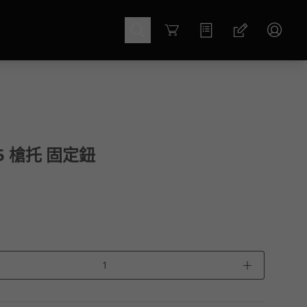
Cart
G5 槍托 固定鈕
＋