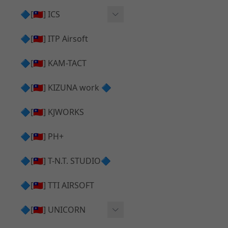
AR⧸M4 造型外觀
AKM V3 主體 ＆ 原廠零件
🔷[🇹🇼] ICS
Hi-capa 下半外觀
G17 GEN.5 主體
Hi-Capa 維修零件
🔷[🇹🇼] ITP Airsoft
Hi-capa 上半外觀
AR ⧸ M4 主體
ICS 成槍
🔷[🇹🇼] KAM-TACT
Hi-capa 內部升級
G5 原廠零件
Tomahawk 零件
🔷[🇹🇼] KIZUNA work 🔷
G17 GEN.3 原廠零件
AR ⧸ M4 GBB 升級套件
🔷[🇹🇼] KJWORKS
🔷[🇹🇼] PH+
🔷[🇹🇼] T-N.T. STUDIO🔷
🔷[🇹🇼] TTI AIRSOFT
🔷[🇹🇼] UNICORN