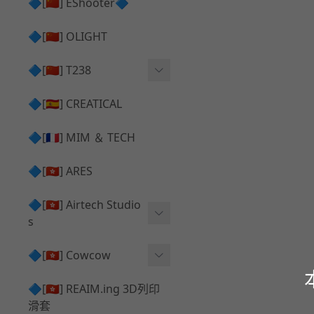
護目鏡 ⧸ 除霧器
🔷[🇨🇳] EShooter🔷
HOP座 ⧸ HOP-UP
✅ 抑制器 ⧸ 瞄準鏡 ⧸ 鏡座
腰帶 ⧸ 腿掛
🔷[🇨🇳] OLIGHT
競速扳機 ⧸ Speed Trigger
鴨舌帽⧸小帽 ⧸ Cap
彈匣釋放鈕 ⧸ Mag Releas
🔷[🇨🇳] T238
簡易胸掛 ⧸ Chest Rig
e
電子扳機
🔷[🇪🇸] CREATICAL
推嘴 ⧸ Nozzle
發光器
🔷[🇫🇷] MIM ＆ TECH
馬達
🔷[🇭🇰] ARES
🔷[🇭🇰] Airtech Studio
s
VFC
🔷[🇭🇰] Cowcow
G＆G
TM Glock 系列
🔷[🇭🇰] REAIM.ing 3D列印
滑套
Krytac