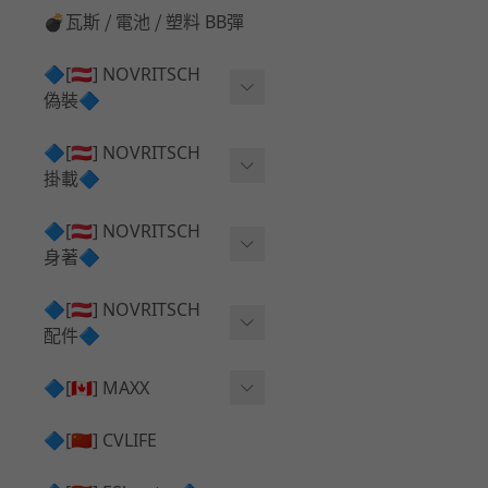
💣瓦斯 ⧸ 電池 ⧸ 塑料 BB彈
🔷[🇦🇹] NOVRITSCH
偽裝🔷
上衣夾克 ⧸ Jacket
🔷[🇦🇹] NOVRITSCH
掛載🔷
兜帽 ⧸ Hood
AR ⧸ DMR 彈匣用
🔷[🇦🇹] NOVRITSCH
手持 裝備 ⧸ 偽裝
身著🔷
SMG ⧸ SSR90 彈匣用
戰術長褲 ⧸ Trousers
闊邊帽 ⧸ Boonie Hat
🔷[🇦🇹] NOVRITSCH
腰包 ⧸ 萬用包
披肩 ⧸ Shoulder Piece
配件🔷
戰術背心+前掛 ⧸ Plate Car
狙擊槍 ⧸ 特殊 彈匣用
狙擊手闊邊帽 ⧸ Sniper Bo
rier+Flap
✅ 快拔槍套 ⧸ 槍背帶
🔷[🇨🇦] MAXX
onie
HPA 氣瓶袋 ⧸ 水袋包
肩帶+腰封 ⧸ Harness+Bat
✅ 槍架 ⧸ 訓練靶具 ⧸ 工具
AEG 活塞頭 ⧸ AEG Piston
🔷[🇨🇳] CVLIFE
手槍 彈匣用
tlebelt
Head
✅ 電池 ⧸ 充電器 ⧸ 電壓表