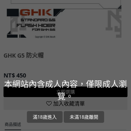
GHK G5 防火帽
NT$
450
本網站內含成人內容，僅限成人瀏
立即選購
覽。
加入收藏清單
滿18歲進入
未滿18歲離開
商品描述