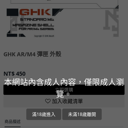
GHK AR/M4 彈匣 外殼
NT$
450
本網站內含成人內容，僅限成人瀏
立即選購
覽。
加入收藏清單
滿18歲進入
未滿18歲離開
商品描述