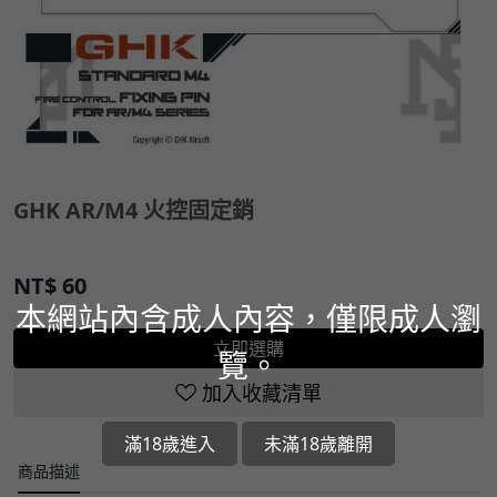
GHK AR/M4 火控固定銷
NT$
60
本網站內含成人內容，僅限成人瀏
立即選購
覽。
加入收藏清單
滿18歲進入
未滿18歲離開
商品描述