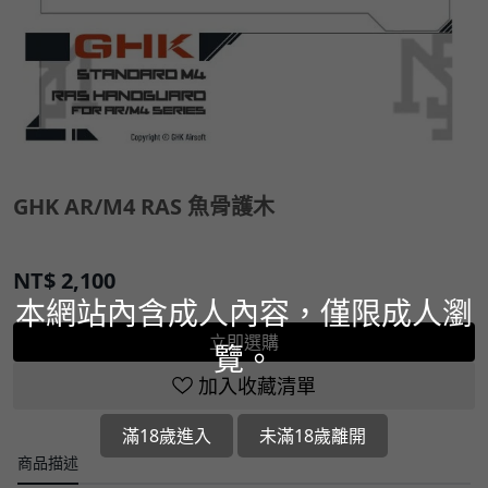
GHK AR/M4 RAS 魚骨護木
NT$
2,100
本網站內含成人內容，僅限成人瀏
立即選購
覽。
加入收藏清單
滿18歲進入
未滿18歲離開
商品描述