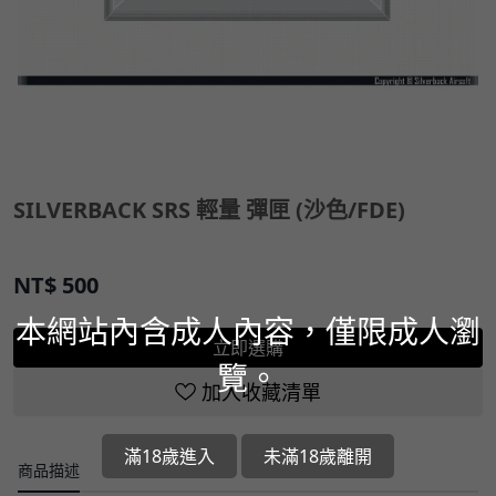
SILVERBACK SRS 輕量 彈匣 (沙色/FDE)
NT$
500
本網站內含成人內容，僅限成人瀏
立即選購
覽。
加入收藏清單
滿18歲進入
未滿18歲離開
商品描述