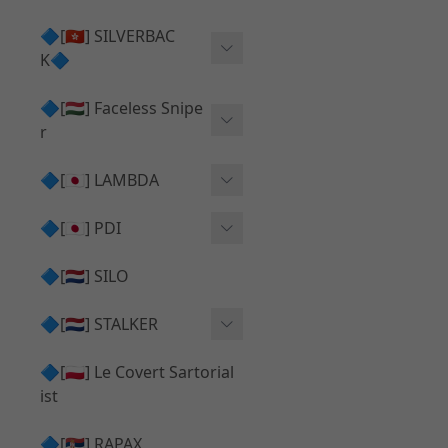
Action Army AAP01 系列
KWA
🔷[🇭🇰] SILVERBAC
UMAREX VFC 系列
K🔷
Tokyo Marui
TM Hi-capa 系列
SRS ⧸ HTI 🟦 主體 ⧸ 彈匣
🔷[🇭🇺] Faceless Snipe
PROWIN
KWA⧸KSC系列
r
✅ 碳纖管 ⧸ 彈簧
通用 ⧸ 其他
Mk23 ⧸ SSX23
🔷[🇯🇵] LAMBDA
TAC-41 👁️‍🗨️ 外觀 ⧸ 色彩
MAXX
SRS ⧸ HTI ⧸ TAC-41
MDR-X 🟦 主體 ⧸ 彈匣
Lambda 05 GBB 精密內管
🔷[🇯🇵] PDI
SILVERBACK SRS
✅ 通用 ⧸ 精品
Lambda 03 AEG 精密內管
01 精密內管
🔷[🇳🇱] SILO
MDR-X 👁️‍🗨️ 外觀 ⧸ 色彩
Lambda 01 GBB 精密內管
05 精密內管
🔷[🇳🇱] STALKER
TAC-41 🟦 主體 ⧸ 彈匣
Lambda 01 AEG 精密內管
W HOLD HOP 膠皮
Action Army AAP01 升級
🔷[🇵🇱] Le Covert Sartorial
MDR-X 🔄 原廠 ⧸ 零件
Lambda 05 AEG 精密內管
08 精密內管
套件
ist
SRS ⧸ HTI🔄 原廠 ⧸ 零件
Lambda 05 VSR 精密內管
HOP膠皮 ⧸ 下壓塊
🔷[🇷🇸] RAPAX