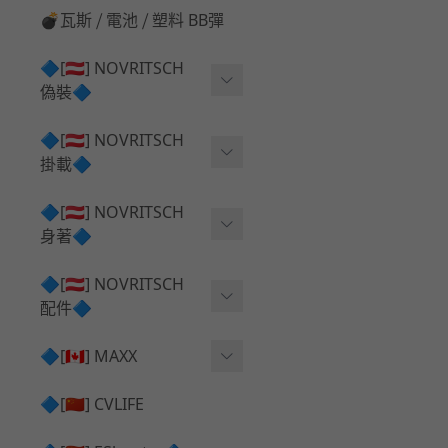
💣瓦斯 ⧸ 電池 ⧸ 塑料 BB彈
🔷[🇦🇹] NOVRITSCH
偽裝🔷
上衣夾克 ⧸ Jacket
🔷[🇦🇹] NOVRITSCH
掛載🔷
兜帽 ⧸ Hood
AR ⧸ DMR 彈匣用
🔷[🇦🇹] NOVRITSCH
手持 裝備 ⧸ 偽裝
身著🔷
SMG ⧸ SSR90 彈匣用
戰術長褲 ⧸ Trousers
闊邊帽 ⧸ Boonie Hat
🔷[🇦🇹] NOVRITSCH
腰包 ⧸ 萬用包
披肩 ⧸ Shoulder Piece
配件🔷
戰術背心+前掛 ⧸ Plate Car
狙擊槍 ⧸ 特殊 彈匣用
狙擊手闊邊帽 ⧸ Sniper Bo
rier+Flap
✅ 快拔槍套 ⧸ 槍背帶
🔷[🇨🇦] MAXX
onie
HPA 氣瓶袋 ⧸ 水袋包
肩帶+腰封 ⧸ Harness+Bat
✅ 槍架 ⧸ 訓練靶具 ⧸ 工具
AEG 活塞頭 ⧸ AEG Piston
🔷[🇨🇳] CVLIFE
手槍 彈匣用
tlebelt
Head
✅ 電池 ⧸ 充電器 ⧸ 電壓表