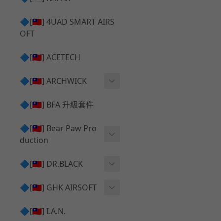
✅ 瞄鏡座 ⧸ 拉柄頭
SILVERBACK SRS 升級套
🔷[🇹🇼] 4UAD SMART AIRS
件
TAC-41 🔄 原廠 ⧸ 零件
OFT
Mk23 ⧸ SSX23 升級套件
TAC-41 🆙 升級 ⧸ 部件
🔷[🇹🇼] ACETECH
[夢神⧸Morpheus] 不鏽鋼
✅ 防火帽 ⧸ 抑制器
內管
🔷[🇹🇼] ARCHWICK
MWS相關 升級套件
衝鋒套件 Convertion Kit
🔷[🇹🇼] BFA 升級套件
SILVERBACK TAC-41 升級
MWS 升級組件
套件
🔷[🇹🇼] Bear Paw Pro
duction
B＆T APC9 系列產品
[夢神⧸Morpheus] 碳鋼 內
管
B＆T SPR300系列產品
T-5000
🔷[🇹🇼] DR.BLACK
VSR-10 ⧸ SSG10 升級套件
HOP膠皮
Hi-capa 彈匣外觀
🔷[🇹🇼] GHK AIRSOFT
維護保養
AR ⧸ M4 GBB 原廠零件
🔷[🇹🇼] I.A.N.