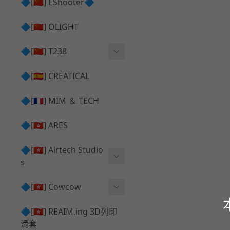
護目鏡 ⧸ 除霧器
🔷[🇨🇳] EShooter🔷
HOP座 ⧸ HOP-UP
✅ 抑制器 ⧸ 瞄準鏡 ⧸ 鏡座
腰帶 ⧸ 腿掛
🔷[🇨🇳] OLIGHT
競速扳機 ⧸ Speed Trigger
鴨舌帽⧸小帽 ⧸ Cap
彈匣釋放鈕 ⧸ Mag Releas
🔷[🇨🇳] T238
簡易胸掛 ⧸ Chest Rig
e
電子扳機
🔷[🇪🇸] CREATICAL
推嘴 ⧸ Nozzle
發光器
🔷[🇫🇷] MIM ＆ TECH
馬達
🔷[🇭🇰] ARES
🔷[🇭🇰] Airtech Studio
s
VFC
🔷[🇭🇰] Cowcow
G＆G
TM Glock 系列
🔷[🇭🇰] REAIM.ing 3D列印
滑套
Krytac