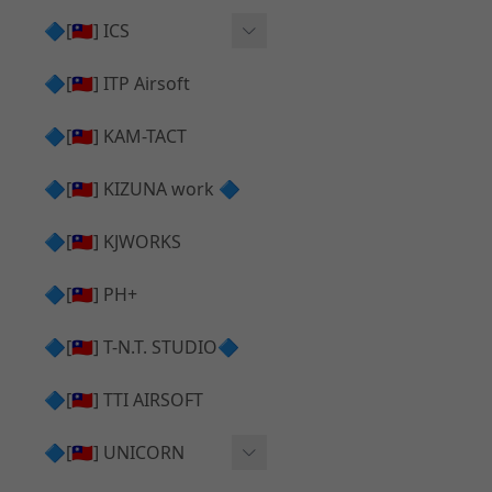
AR⧸M4 造型外觀
AKM V3 主體 ＆ 原廠零件
🔷[🇹🇼] ICS
Hi-capa 下半外觀
G17 GEN.5 主體
Hi-Capa 維修零件
🔷[🇹🇼] ITP Airsoft
Hi-capa 上半外觀
AR ⧸ M4 主體
ICS 成槍
🔷[🇹🇼] KAM-TACT
Hi-capa 內部升級
G5 原廠零件
Tomahawk 零件
🔷[🇹🇼] KIZUNA work 🔷
G17 GEN.3 原廠零件
AR ⧸ M4 GBB 升級套件
🔷[🇹🇼] KJWORKS
🔷[🇹🇼] PH+
🔷[🇹🇼] T-N.T. STUDIO🔷
🔷[🇹🇼] TTI AIRSOFT
🔷[🇹🇼] UNICORN