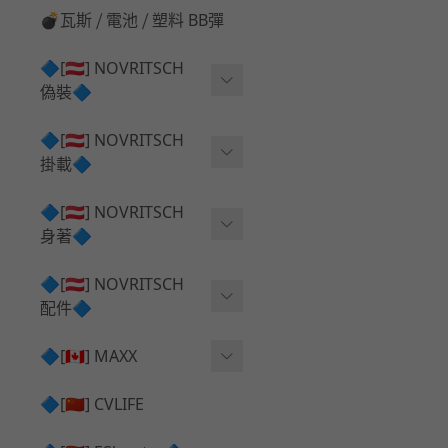
💣瓦斯 ⧸ 電池 ⧸ 塑料 BB彈
🔷[🇦🇹] NOVRITSCH
偽裝🔷
上衣夾克 ⧸ Jacket
🔷[🇦🇹] NOVRITSCH
掛載🔷
兜帽 ⧸ Hood
AR ⧸ DMR 彈匣用
🔷[🇦🇹] NOVRITSCH
手持 裝備 ⧸ 偽裝
身著🔷
SMG ⧸ SSR90 彈匣用
戰術長褲 ⧸ Trousers
闊邊帽 ⧸ Boonie Hat
🔷[🇦🇹] NOVRITSCH
腰包 ⧸ 萬用包
披肩 ⧸ Shoulder Piece
配件🔷
戰術背心+前掛 ⧸ Plate Car
狙擊槍 ⧸ 特殊 彈匣用
狙擊手闊邊帽 ⧸ Sniper Bo
rier+Flap
✅ 快拔槍套 ⧸ 槍背帶
🔷[🇨🇦] MAXX
onie
HPA 氣瓶袋 ⧸ 水袋包
肩帶+腰封 ⧸ Harness+Bat
✅ 槍架 ⧸ 訓練靶具 ⧸ 工具
AEG 活塞頭 ⧸ AEG Piston
🔷[🇨🇳] CVLIFE
手槍 彈匣用
tlebelt
Head
✅ 電池 ⧸ 充電器 ⧸ 電壓表