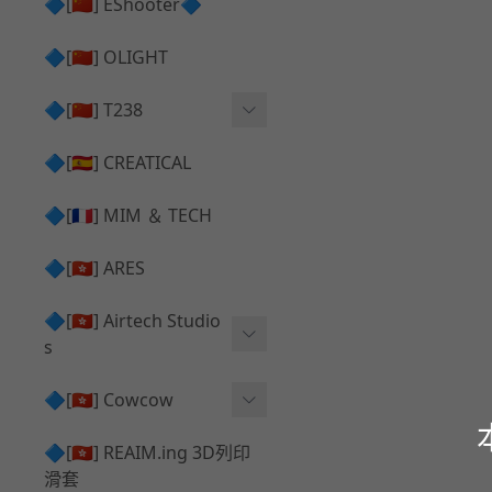
護目鏡 ⧸ 除霧器
🔷[🇨🇳] EShooter🔷
HOP座 ⧸ HOP-UP
✅ 抑制器 ⧸ 瞄準鏡 ⧸ 鏡座
腰帶 ⧸ 腿掛
🔷[🇨🇳] OLIGHT
競速扳機 ⧸ Speed Trigger
鴨舌帽⧸小帽 ⧸ Cap
彈匣釋放鈕 ⧸ Mag Releas
🔷[🇨🇳] T238
簡易胸掛 ⧸ Chest Rig
e
電子扳機
🔷[🇪🇸] CREATICAL
推嘴 ⧸ Nozzle
發光器
🔷[🇫🇷] MIM ＆ TECH
馬達
🔷[🇭🇰] ARES
🔷[🇭🇰] Airtech Studio
s
VFC
🔷[🇭🇰] Cowcow
G＆G
TM Glock 系列
🔷[🇭🇰] REAIM.ing 3D列印
滑套
Krytac