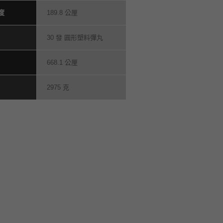
度
189.8 公厘
30 發 圓形塑料彈丸
668.1 公厘
2975 克