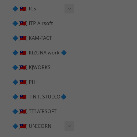
AR⧸M4 造型外觀
AKM V3 主體 ＆ 原廠零件
🔷[🇹🇼] ICS
Hi-capa 下半外觀
G17 GEN.5 主體
Hi-Capa 維修零件
🔷[🇹🇼] ITP Airsoft
Hi-capa 上半外觀
AR ⧸ M4 主體
ICS 成槍
🔷[🇹🇼] KAM-TACT
Hi-capa 內部升級
G5 原廠零件
Tomahawk 零件
🔷[🇹🇼] KIZUNA work 🔷
G17 GEN.3 原廠零件
AR ⧸ M4 GBB 升級套件
🔷[🇹🇼] KJWORKS
🔷[🇹🇼] PH+
🔷[🇹🇼] T-N.T. STUDIO🔷
🔷[🇹🇼] TTI AIRSOFT
🔷[🇹🇼] UNICORN