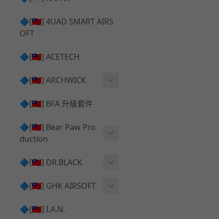
✅ 瞄鏡座 ⧸ 拉柄頭
SILVERBACK SRS 升級套
🔷[🇹🇼] 4UAD SMART AIRS
件
TAC-41 🔄 原廠 ⧸ 零件
OFT
Mk23 ⧸ SSX23 升級套件
TAC-41 🆙 升級 ⧸ 部件
🔷[🇹🇼] ACETECH
[夢神⧸Morpheus] 不鏽鋼
✅ 防火帽 ⧸ 抑制器
內管
🔷[🇹🇼] ARCHWICK
MWS相關 升級套件
衝鋒套件 Convertion Kit
🔷[🇹🇼] BFA 升級套件
SILVERBACK TAC-41 升級
MWS 升級組件
套件
🔷[🇹🇼] Bear Paw Pro
duction
B＆T APC9 系列產品
[夢神⧸Morpheus] 碳鋼 內
管
B＆T SPR300系列產品
T-5000
🔷[🇹🇼] DR.BLACK
VSR-10 ⧸ SSG10 升級套件
HOP膠皮
Hi-capa 彈匣外觀
🔷[🇹🇼] GHK AIRSOFT
維護保養
AR ⧸ M4 GBB 原廠零件
🔷[🇹🇼] I.A.N.