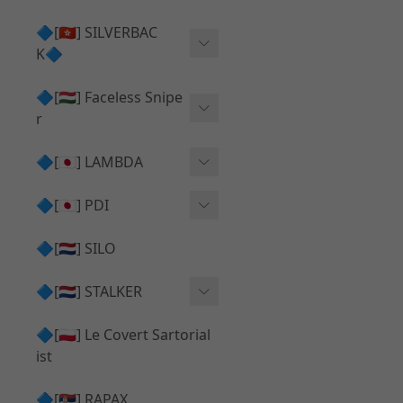
Action Army AAP01 系列
KWA
🔷[🇭🇰] SILVERBAC
UMAREX VFC 系列
K🔷
Tokyo Marui
TM Hi-capa 系列
SRS ⧸ HTI 🟦 主體 ⧸ 彈匣
🔷[🇭🇺] Faceless Snipe
PROWIN
KWA⧸KSC系列
r
✅ 碳纖管 ⧸ 彈簧
通用 ⧸ 其他
Mk23 ⧸ SSX23
🔷[🇯🇵] LAMBDA
TAC-41 👁️‍🗨️ 外觀 ⧸ 色彩
MAXX
SRS ⧸ HTI ⧸ TAC-41
MDR-X 🟦 主體 ⧸ 彈匣
Lambda 05 GBB 精密內管
🔷[🇯🇵] PDI
SILVERBACK SRS
✅ 通用 ⧸ 精品
Lambda 03 AEG 精密內管
01 精密內管
🔷[🇳🇱] SILO
MDR-X 👁️‍🗨️ 外觀 ⧸ 色彩
Lambda 01 GBB 精密內管
05 精密內管
🔷[🇳🇱] STALKER
TAC-41 🟦 主體 ⧸ 彈匣
Lambda 01 AEG 精密內管
W HOLD HOP 膠皮
Action Army AAP01 升級
🔷[🇵🇱] Le Covert Sartorial
MDR-X 🔄 原廠 ⧸ 零件
Lambda 05 AEG 精密內管
08 精密內管
套件
ist
SRS ⧸ HTI🔄 原廠 ⧸ 零件
Lambda 05 VSR 精密內管
HOP膠皮 ⧸ 下壓塊
🔷[🇷🇸] RAPAX