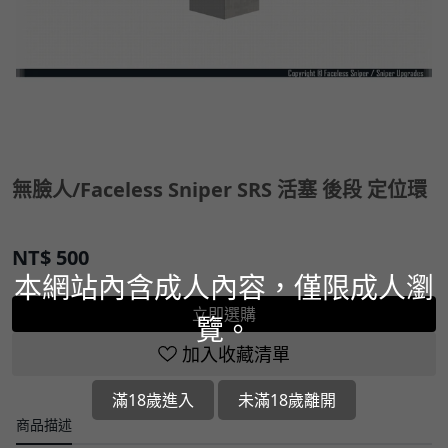
無臉人/Faceless Sniper SRS 活塞 後段 定位環
NT$
500
本網站內含成人內容，僅限成人瀏
立即選購
覽。
加入收藏清單
滿18歲進入
未滿18歲離開
商品描述