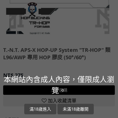
T.-N.T. APS-X HOP-UP System "TR-HOP" 類
L96/AWP 專用 HOP 膠皮 (50°/60°)
NT$
275
本網站內含成人內容，僅限成人瀏
覽。
立即選購
加入收藏清單
滿18歲進入
未滿18歲離開