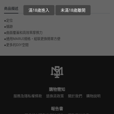
商品描述
滿18歲進入
未滿18歲離開
●定位
●循跡
●曲面覆蓋和高效率摩擦力
●通用MARUI規格，組裝更換簡單方便
●更多的DIY空間
購物需知
服務及隱私權條款
退換貨政策
關於我們
購物說明
報告書