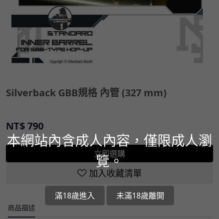
Silverback GBB規格 內管 (327 mm)
NT$
790
本網站內含成人內容，僅限成人瀏
立即選購
覽。
加入收藏清單
滿18歲進入
未滿18歲離開
商品描述