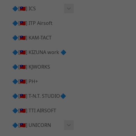
AR⧸M4 造型外觀
AKM V3 主體 ＆ 原廠零件
🔷[🇹🇼] ICS
Hi-capa 下半外觀
G17 GEN.5 主體
Hi-Capa 維修零件
🔷[🇹🇼] ITP Airsoft
Hi-capa 上半外觀
AR ⧸ M4 主體
ICS 成槍
🔷[🇹🇼] KAM-TACT
Hi-capa 內部升級
G5 原廠零件
Tomahawk 零件
🔷[🇹🇼] KIZUNA work 🔷
G17 GEN.3 原廠零件
AR ⧸ M4 GBB 升級套件
🔷[🇹🇼] KJWORKS
🔷[🇹🇼] PH+
🔷[🇹🇼] T-N.T. STUDIO🔷
🔷[🇹🇼] TTI AIRSOFT
🔷[🇹🇼] UNICORN