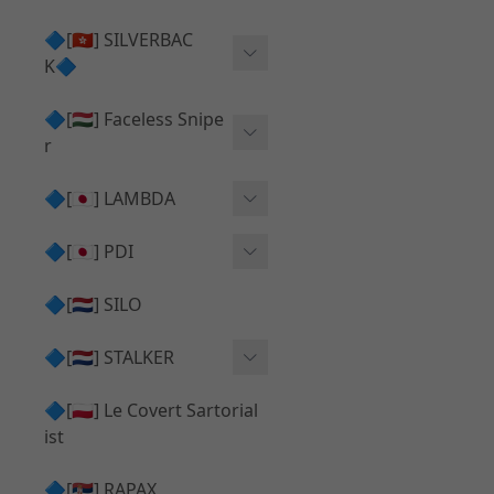
Action Army AAP01 系列
KWA
🔷[🇭🇰] SILVERBAC
UMAREX VFC 系列
K🔷
Tokyo Marui
TM Hi-capa 系列
SRS ⧸ HTI 🟦 主體 ⧸ 彈匣
🔷[🇭🇺] Faceless Snipe
PROWIN
KWA⧸KSC系列
r
✅ 碳纖管 ⧸ 彈簧
通用 ⧸ 其他
Mk23 ⧸ SSX23
🔷[🇯🇵] LAMBDA
TAC-41 👁️‍🗨️ 外觀 ⧸ 色彩
MAXX
SRS ⧸ HTI ⧸ TAC-41
MDR-X 🟦 主體 ⧸ 彈匣
Lambda 05 GBB 精密內管
🔷[🇯🇵] PDI
SILVERBACK SRS
✅ 通用 ⧸ 精品
Lambda 03 AEG 精密內管
01 精密內管
🔷[🇳🇱] SILO
MDR-X 👁️‍🗨️ 外觀 ⧸ 色彩
Lambda 01 GBB 精密內管
05 精密內管
🔷[🇳🇱] STALKER
TAC-41 🟦 主體 ⧸ 彈匣
Lambda 01 AEG 精密內管
W HOLD HOP 膠皮
Action Army AAP01 升級
🔷[🇵🇱] Le Covert Sartorial
MDR-X 🔄 原廠 ⧸ 零件
Lambda 05 AEG 精密內管
08 精密內管
套件
ist
SRS ⧸ HTI🔄 原廠 ⧸ 零件
Lambda 05 VSR 精密內管
HOP膠皮 ⧸ 下壓塊
🔷[🇷🇸] RAPAX