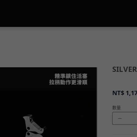
SILVE
NT$
1,1
數量
－