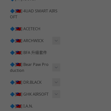
✅ 瞄鏡座 ⧸ 拉柄頭
SILVERBACK SRS 升級套
🔷[🇹🇼] 4UAD SMART AIRS
件
TAC-41 🔄 原廠 ⧸ 零件
OFT
Mk23 ⧸ SSX23 升級套件
TAC-41 🆙 升級 ⧸ 部件
🔷[🇹🇼] ACETECH
[夢神⧸Morpheus] 不鏽鋼
✅ 防火帽 ⧸ 抑制器
內管
🔷[🇹🇼] ARCHWICK
MWS相關 升級套件
衝鋒套件 Convertion Kit
🔷[🇹🇼] BFA 升級套件
SILVERBACK TAC-41 升級
MWS 升級組件
套件
🔷[🇹🇼] Bear Paw Pro
duction
B＆T APC9 系列產品
[夢神⧸Morpheus] 碳鋼 內
管
B＆T SPR300系列產品
T-5000
🔷[🇹🇼] DR.BLACK
VSR-10 ⧸ SSG10 升級套件
HOP膠皮
Hi-capa 彈匣外觀
🔷[🇹🇼] GHK AIRSOFT
維護保養
AR ⧸ M4 GBB 原廠零件
🔷[🇹🇼] I.A.N.