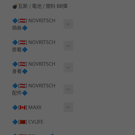
💣瓦斯 ⧸ 電池 ⧸ 塑料 BB彈
🔷[🇦🇹] NOVRITSCH
偽裝🔷
上衣夾克 ⧸ Jacket
🔷[🇦🇹] NOVRITSCH
掛載🔷
兜帽 ⧸ Hood
AR ⧸ DMR 彈匣用
🔷[🇦🇹] NOVRITSCH
手持 裝備 ⧸ 偽裝
身著🔷
SMG ⧸ SSR90 彈匣用
戰術長褲 ⧸ Trousers
闊邊帽 ⧸ Boonie Hat
🔷[🇦🇹] NOVRITSCH
腰包 ⧸ 萬用包
披肩 ⧸ Shoulder Piece
配件🔷
戰術背心+前掛 ⧸ Plate Car
狙擊槍 ⧸ 特殊 彈匣用
狙擊手闊邊帽 ⧸ Sniper Bo
rier+Flap
✅ 快拔槍套 ⧸ 槍背帶
🔷[🇨🇦] MAXX
onie
HPA 氣瓶袋 ⧸ 水袋包
肩帶+腰封 ⧸ Harness+Bat
✅ 槍架 ⧸ 訓練靶具 ⧸ 工具
AEG 活塞頭 ⧸ AEG Piston
🔷[🇨🇳] CVLIFE
手槍 彈匣用
tlebelt
Head
✅ 電池 ⧸ 充電器 ⧸ 電壓表