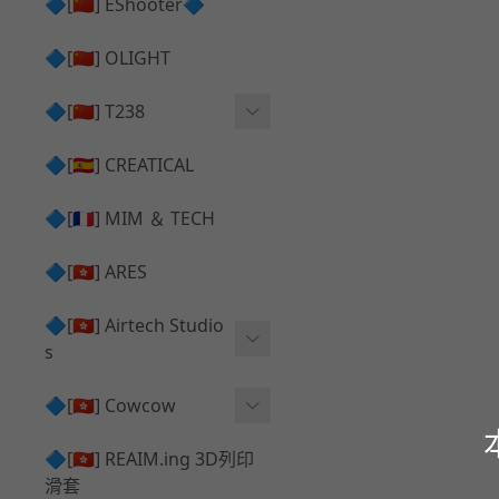
護目鏡 ⧸ 除霧器
🔷[🇨🇳] EShooter🔷
HOP座 ⧸ HOP-UP
✅ 抑制器 ⧸ 瞄準鏡 ⧸ 鏡座
腰帶 ⧸ 腿掛
🔷[🇨🇳] OLIGHT
競速扳機 ⧸ Speed Trigger
鴨舌帽⧸小帽 ⧸ Cap
彈匣釋放鈕 ⧸ Mag Releas
🔷[🇨🇳] T238
簡易胸掛 ⧸ Chest Rig
e
電子扳機
🔷[🇪🇸] CREATICAL
推嘴 ⧸ Nozzle
發光器
🔷[🇫🇷] MIM ＆ TECH
馬達
🔷[🇭🇰] ARES
🔷[🇭🇰] Airtech Studio
s
VFC
🔷[🇭🇰] Cowcow
G＆G
TM Glock 系列
🔷[🇭🇰] REAIM.ing 3D列印
滑套
Krytac