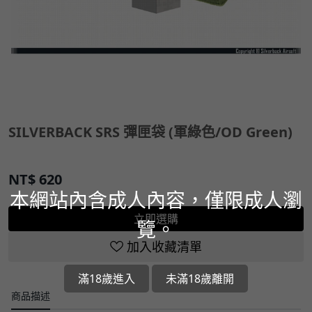
SILVERBACK SRS 彈匣袋 (軍綠色/OD Green)
NT$
620
本網站內含成人內容，僅限成人瀏
立即選購
覽。
加入收藏清單
滿18歲進入
未滿18歲離開
商品描述