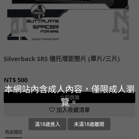
Silverback SRS 槍托增距墊片 (單片/三片)
NT$
500
本網站內含成人內容，僅限成人瀏
立即選購
覽。
加入收藏清單
滿18歲進入
未滿18歲離開
商品描述