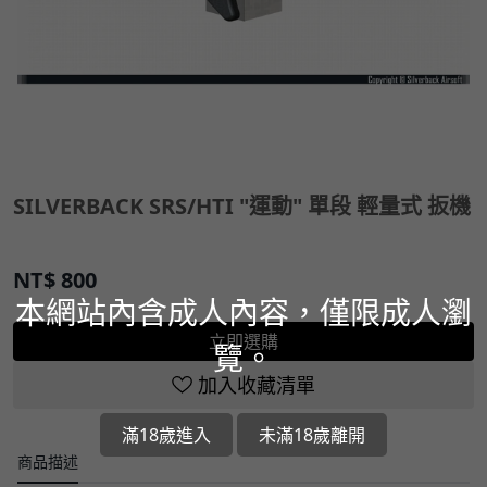
SILVERBACK SRS/HTI "運動" 單段 輕量式 扳機
NT$
800
本網站內含成人內容，僅限成人瀏
立即選購
覽。
加入收藏清單
滿18歲進入
未滿18歲離開
商品描述