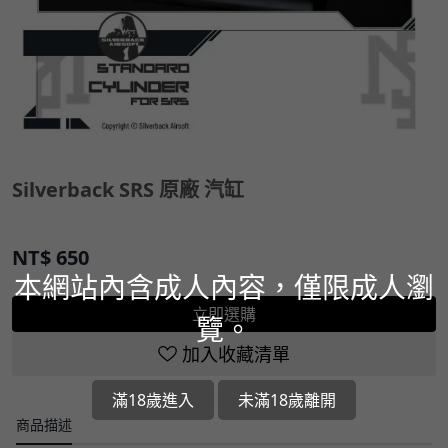
Silverback SRS 原廠 汽缸
NT$
650
本網站內含成人內容，僅限成人瀏
立即選購
覽。
加入收藏清單
滿18歲進入
未滿18歲離開
商品描述