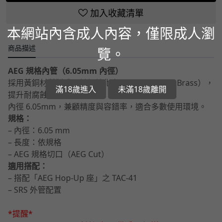
加入收藏清單
本網站內含成人內容，僅限成人瀏
商品描述
覽。
AEG 規格內管（6.05mm 內徑）
採用黃銅材質製成，並經鈍化處理（Passivated Brass），
滿18歲進入
未滿18歲離開
提升耐腐蝕性與穩定性。
內徑 6.05mm，兼顧精度與容錯率，適合多數使用環境。
規格：
– 內徑：6.05 mm
– 長度：依規格
– AEG 規格切口（AEG Cut）
適用搭配：
– 搭配「AEG Hop-Up 座」之 TAC-41
– SRS 外管配置
*提醒*