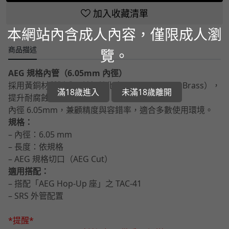
加入收藏清單
本網站內含成人內容，僅限成人瀏
商品描述
覽。
AEG 規格內管（6.05mm 內徑）
採用黃銅材質製成，並經鈍化處理（Passivated Brass），
滿18歲進入
未滿18歲離開
提升耐腐蝕性與穩定性。
內徑 6.05mm，兼顧精度與容錯率，適合多數使用環境。
規格：
– 內徑：6.05 mm
– 長度：依規格
– AEG 規格切口（AEG Cut）
適用搭配：
– 搭配「AEG Hop-Up 座」之 TAC-41
– SRS 外管配置
*提醒*