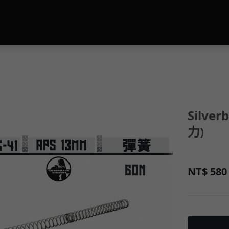
Silve
力)
NT$
580