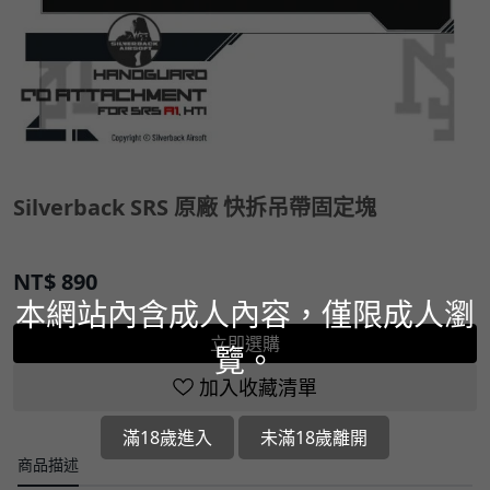
Silverback SRS 原廠 快拆吊帶固定塊
NT$
890
本網站內含成人內容，僅限成人瀏
立即選購
覽。
加入收藏清單
滿18歲進入
未滿18歲離開
商品描述