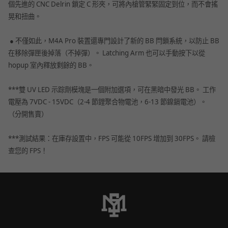
個先進的 CNC Delrin 鎖定 C 形夾，可將內槍管緊緊固定到位，而不會搖
晃和扭曲。
● 不僅如此，M4A Pro 裝置還專門設計了新的 BB 閂鎖系統，以防止 BB
在移除彈匣後掉落（不掉彈）。 Latching Arm 也可以手動按下以從
hopup 室內釋放剩餘的 BB。
***雙 UV LED 示踪劑模塊是一個附加選項，可在黑暗中發光 BB。 工作
電壓為 7VDC - 15VDC（2-4 節鋰聚合物電池，6-13 節鎳鎘電池）。
（分開售賣）
***測試結果：在庫存設置中，FPS 可能從 10FPS 增加到 30FPS。 請檢
查您的 FPS！