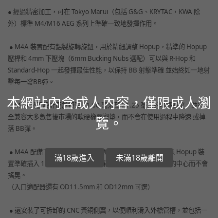
● 經過精密加工，可在 Tokyo Marui（包括 G&G、KRYTAC，KWA 除
外）標準 M4/M16 AEG 系列上準確一致地發揮作用。
● M4A 裝置配有鋁製旋轉旋鈕，用於精細調整 Hopup，精準的 Hopup
壓桿和 4mm 下壓塊（6mm Bucking Nubs 選配）可以與 R-Hop 和
Standard-Hop 一起發揮最佳性能，以保持 BB 射擊準確 並始終如一地射
擊每一發BB彈。
本網站內含成人內容，僅限成人瀏
● M4A 裝置設計用於接受 21.00 毫米至 21.25 毫米的噴嘴長度，並完
全兼容大多數售後市場的軟硬橡膠襯墊，而不會在使用過程中降速 或掉
覽。
落 BB彈。
● M4A 配備了一個可互換的入口適配器 OD11mm，以確保 Hopup 裝
滿18歲進入
未滿18歲離開
置準確插入 11mm 內孔 AEG 變速箱/HPA 發動機噴嘴出口的中心而不會
搖晃。
（入口適配器還有 OD11.5mm 和 OD12mm 可選）
● 還安裝了可拆卸的 CNC 黃銅側翼，以便順利滑入外槍管槽，並包括一