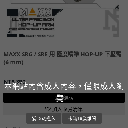
MAXX SRG / SRE 用 極度精準 HOP-UP 下壓臂
(6 mm)
NT$
390
本網站內含成人內容，僅限成人瀏
覽。
立即選購
加入收藏清單
滿18歲進入
未滿18歲離開