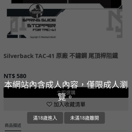
Silverback TAC-41 原廠 不鏽鋼 尾頂桿阻鐵
NT$
580
本網站內含成人內容，僅限成人瀏
立即選購
覽。
加入收藏清單
滿18歲進入
未滿18歲離開
商品描述