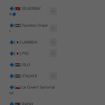
Action Army AAP01 系列
KWA
🔷[🇭🇰] SILVERBAC
UMAREX VFC 系列
K🔷
Tokyo Marui
TM Hi-capa 系列
SRS ⧸ HTI 🟦 主體 ⧸ 彈匣
🔷[🇭🇺] Faceless Snipe
PROWIN
KWA⧸KSC系列
r
✅ 碳纖管 ⧸ 彈簧
通用 ⧸ 其他
Mk23 ⧸ SSX23
🔷[🇯🇵] LAMBDA
TAC-41 👁️‍🗨️ 外觀 ⧸ 色彩
MAXX
SRS ⧸ HTI ⧸ TAC-41
MDR-X 🟦 主體 ⧸ 彈匣
Lambda 05 GBB 精密內管
🔷[🇯🇵] PDI
SILVERBACK SRS
✅ 通用 ⧸ 精品
Lambda 03 AEG 精密內管
01 精密內管
🔷[🇳🇱] SILO
MDR-X 👁️‍🗨️ 外觀 ⧸ 色彩
Lambda 01 GBB 精密內管
05 精密內管
🔷[🇳🇱] STALKER
TAC-41 🟦 主體 ⧸ 彈匣
Lambda 01 AEG 精密內管
W HOLD HOP 膠皮
Action Army AAP01 升級
🔷[🇵🇱] Le Covert Sartorial
MDR-X 🔄 原廠 ⧸ 零件
Lambda 05 AEG 精密內管
08 精密內管
套件
ist
SRS ⧸ HTI🔄 原廠 ⧸ 零件
Lambda 05 VSR 精密內管
HOP膠皮 ⧸ 下壓塊
🔷[🇷🇸] RAPAX