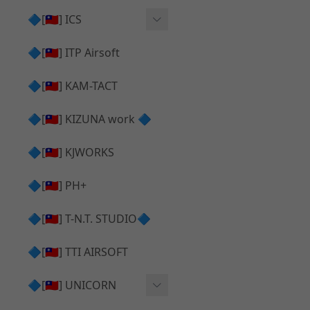
AR⧸M4 造型外觀
AKM V3 主體 ＆ 原廠零件
🔷[🇹🇼] ICS
Hi-capa 下半外觀
G17 GEN.5 主體
Hi-Capa 維修零件
🔷[🇹🇼] ITP Airsoft
Hi-capa 上半外觀
AR ⧸ M4 主體
ICS 成槍
🔷[🇹🇼] KAM-TACT
Hi-capa 內部升級
G5 原廠零件
Tomahawk 零件
🔷[🇹🇼] KIZUNA work 🔷
G17 GEN.3 原廠零件
AR ⧸ M4 GBB 升級套件
🔷[🇹🇼] KJWORKS
🔷[🇹🇼] PH+
🔷[🇹🇼] T-N.T. STUDIO🔷
🔷[🇹🇼] TTI AIRSOFT
🔷[🇹🇼] UNICORN