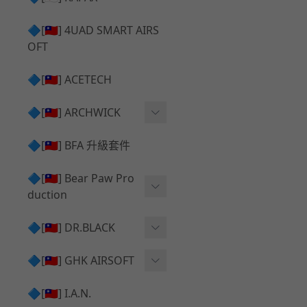
✅ 瞄鏡座 ⧸ 拉柄頭
SILVERBACK SRS 升級套
🔷[🇹🇼] 4UAD SMART AIRS
件
TAC-41 🔄 原廠 ⧸ 零件
OFT
Mk23 ⧸ SSX23 升級套件
TAC-41 🆙 升級 ⧸ 部件
🔷[🇹🇼] ACETECH
[夢神⧸Morpheus] 不鏽鋼
✅ 防火帽 ⧸ 抑制器
內管
🔷[🇹🇼] ARCHWICK
MWS相關 升級套件
衝鋒套件 Convertion Kit
🔷[🇹🇼] BFA 升級套件
SILVERBACK TAC-41 升級
MWS 升級組件
套件
🔷[🇹🇼] Bear Paw Pro
duction
B＆T APC9 系列產品
[夢神⧸Morpheus] 碳鋼 內
管
B＆T SPR300系列產品
T-5000
🔷[🇹🇼] DR.BLACK
VSR-10 ⧸ SSG10 升級套件
HOP膠皮
Hi-capa 彈匣外觀
🔷[🇹🇼] GHK AIRSOFT
維護保養
AR ⧸ M4 GBB 原廠零件
🔷[🇹🇼] I.A.N.