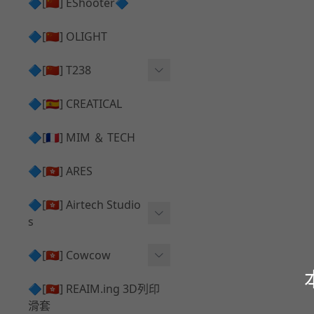
護目鏡 ⧸ 除霧器
🔷[🇨🇳] EShooter🔷
HOP座 ⧸ HOP-UP
✅ 抑制器 ⧸ 瞄準鏡 ⧸ 鏡座
腰帶 ⧸ 腿掛
🔷[🇨🇳] OLIGHT
競速扳機 ⧸ Speed Trigger
鴨舌帽⧸小帽 ⧸ Cap
彈匣釋放鈕 ⧸ Mag Releas
🔷[🇨🇳] T238
簡易胸掛 ⧸ Chest Rig
e
電子扳機
🔷[🇪🇸] CREATICAL
推嘴 ⧸ Nozzle
發光器
🔷[🇫🇷] MIM ＆ TECH
馬達
🔷[🇭🇰] ARES
🔷[🇭🇰] Airtech Studio
s
VFC
🔷[🇭🇰] Cowcow
G＆G
TM Glock 系列
🔷[🇭🇰] REAIM.ing 3D列印
滑套
Krytac