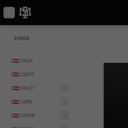
全部商品
[🇦🇹] SSQ4
[🇦🇹] SSX10
[🇦🇹] SSG11
🔄 原廠 ⧸ 零件
[🇦🇹] SSP5
🟦 主體 ⧸ 彈匣
🔄 原廠 ⧸ 零件
[🇦🇹] SSP28
🆙 升級 ⧸ 部件