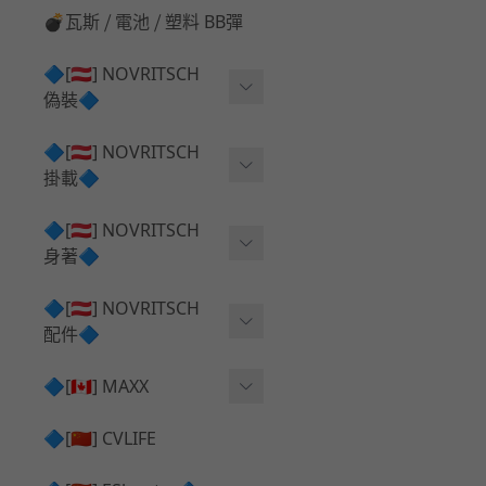
💣瓦斯 ⧸ 電池 ⧸ 塑料 BB彈
🔷[🇦🇹] NOVRITSCH
偽裝🔷
上衣夾克 ⧸ Jacket
🔷[🇦🇹] NOVRITSCH
掛載🔷
兜帽 ⧸ Hood
AR ⧸ DMR 彈匣用
🔷[🇦🇹] NOVRITSCH
手持 裝備 ⧸ 偽裝
身著🔷
SMG ⧸ SSR90 彈匣用
戰術長褲 ⧸ Trousers
闊邊帽 ⧸ Boonie Hat
🔷[🇦🇹] NOVRITSCH
腰包 ⧸ 萬用包
披肩 ⧸ Shoulder Piece
配件🔷
戰術背心+前掛 ⧸ Plate Car
狙擊槍 ⧸ 特殊 彈匣用
狙擊手闊邊帽 ⧸ Sniper Bo
rier+Flap
✅ 快拔槍套 ⧸ 槍背帶
🔷[🇨🇦] MAXX
onie
HPA 氣瓶袋 ⧸ 水袋包
肩帶+腰封 ⧸ Harness+Bat
✅ 槍架 ⧸ 訓練靶具 ⧸ 工具
AEG 活塞頭 ⧸ AEG Piston
🔷[🇨🇳] CVLIFE
手槍 彈匣用
tlebelt
Head
✅ 電池 ⧸ 充電器 ⧸ 電壓表