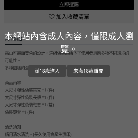
立即選購
加入收藏清單
本網站內含成人內容，僅限成人瀏
商品描述
覽。
藉由可翻面雙色的設計，這組偽裝服給予了使用者適應多種不同環境的
可能性。
多種圖樣的混合，讓使用者能自然地融入大自然。
滿18歲進入
未滿18歲離開
商品內容
大尺寸彈性偽裝夾克 *1 (件)
大尺寸彈性偽裝長褲 *1 (件)
大尺寸彈性偽裝鞋套 *1 (雙)
偽裝頭套 *1 (件)
清洗須知
請用清水清洗。(長久使用會產生漬印)