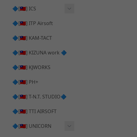
AR⧸M4 造型外觀
AKM V3 主體 ＆ 原廠零件
🔷[🇹🇼] ICS
Hi-capa 下半外觀
G17 GEN.5 主體
Hi-Capa 維修零件
🔷[🇹🇼] ITP Airsoft
Hi-capa 上半外觀
AR ⧸ M4 主體
ICS 成槍
🔷[🇹🇼] KAM-TACT
Hi-capa 內部升級
G5 原廠零件
Tomahawk 零件
🔷[🇹🇼] KIZUNA work 🔷
G17 GEN.3 原廠零件
AR ⧸ M4 GBB 升級套件
🔷[🇹🇼] KJWORKS
🔷[🇹🇼] PH+
🔷[🇹🇼] T-N.T. STUDIO🔷
🔷[🇹🇼] TTI AIRSOFT
🔷[🇹🇼] UNICORN