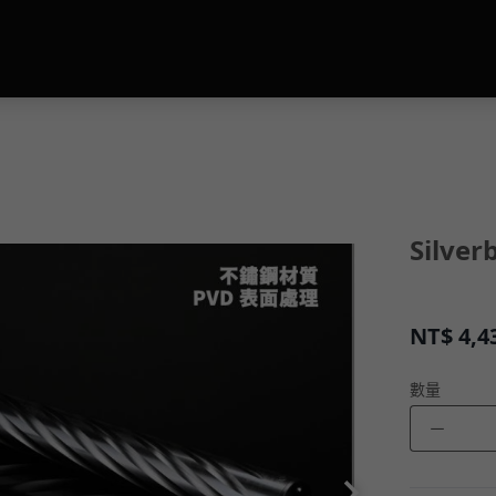
Silve
NT$
4,4
數量
－