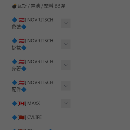
💣瓦斯 ⧸ 電池 ⧸ 塑料 BB彈
🔷[🇦🇹] NOVRITSCH
偽裝🔷
上衣夾克 ⧸ Jacket
🔷[🇦🇹] NOVRITSCH
掛載🔷
兜帽 ⧸ Hood
AR ⧸ DMR 彈匣用
🔷[🇦🇹] NOVRITSCH
手持 裝備 ⧸ 偽裝
身著🔷
SMG ⧸ SSR90 彈匣用
戰術長褲 ⧸ Trousers
闊邊帽 ⧸ Boonie Hat
🔷[🇦🇹] NOVRITSCH
腰包 ⧸ 萬用包
披肩 ⧸ Shoulder Piece
配件🔷
戰術背心+前掛 ⧸ Plate Car
狙擊槍 ⧸ 特殊 彈匣用
狙擊手闊邊帽 ⧸ Sniper Bo
rier+Flap
✅ 快拔槍套 ⧸ 槍背帶
🔷[🇨🇦] MAXX
onie
HPA 氣瓶袋 ⧸ 水袋包
肩帶+腰封 ⧸ Harness+Bat
✅ 槍架 ⧸ 訓練靶具 ⧸ 工具
AEG 活塞頭 ⧸ AEG Piston
🔷[🇨🇳] CVLIFE
手槍 彈匣用
tlebelt
Head
✅ 電池 ⧸ 充電器 ⧸ 電壓表