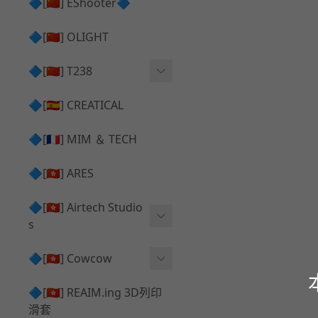
護目鏡 ⧸ 除霧器
🔷[🇨🇳] EShooter🔷
HOP座 ⧸ HOP-UP
✅ 抑制器 ⧸ 瞄準鏡 ⧸ 鏡座
腰帶 ⧸ 腿掛
🔷[🇨🇳] OLIGHT
競速扳機 ⧸ Speed Trigger
鴨舌帽⧸小帽 ⧸ Cap
彈匣釋放鈕 ⧸ Mag Releas
🔷[🇨🇳] T238
簡易胸掛 ⧸ Chest Rig
e
電子扳機
🔷[🇪🇸] CREATICAL
推嘴 ⧸ Nozzle
發光器
🔷[🇫🇷] MIM ＆ TECH
馬達
🔷[🇭🇰] ARES
🔷[🇭🇰] Airtech Studio
s
VFC
🔷[🇭🇰] Cowcow
G＆G
TM Glock 系列
🔷[🇭🇰] REAIM.ing 3D列印
滑套
Krytac