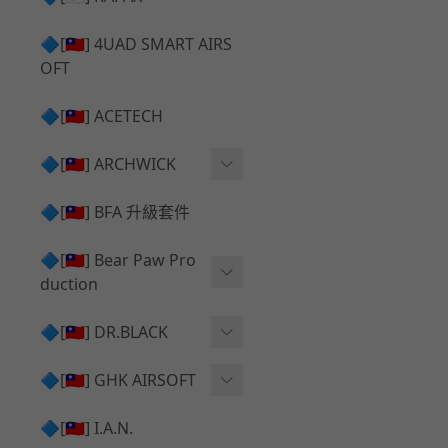
✅ 瞄鏡座 ⧸ 拉柄頭
SILVERBACK SRS 升級套
🔷[🇹🇼] 4UAD SMART AIRS
件
TAC-41 🔄 原廠 ⧸ 零件
OFT
Mk23 ⧸ SSX23 升級套件
TAC-41 🆙 升級 ⧸ 部件
🔷[🇹🇼] ACETECH
[夢神⧸Morpheus] 不鏽鋼
✅ 防火帽 ⧸ 抑制器
內管
🔷[🇹🇼] ARCHWICK
MWS相關 升級套件
衝鋒套件 Convertion Kit
🔷[🇹🇼] BFA 升級套件
SILVERBACK TAC-41 升級
MWS 升級組件
套件
🔷[🇹🇼] Bear Paw Pro
duction
B＆T APC9 系列產品
[夢神⧸Morpheus] 碳鋼 內
管
B＆T SPR300系列產品
T-5000
🔷[🇹🇼] DR.BLACK
VSR-10 ⧸ SSG10 升級套件
HOP膠皮
Hi-capa 彈匣外觀
🔷[🇹🇼] GHK AIRSOFT
維護保養
AR ⧸ M4 GBB 原廠零件
🔷[🇹🇼] I.A.N.