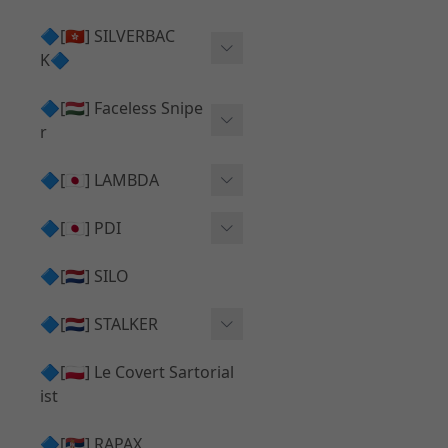
Action Army AAP01 系列
KWA
🔷[🇭🇰] SILVERBAC
UMAREX VFC 系列
K🔷
Tokyo Marui
TM Hi-capa 系列
SRS ⧸ HTI 🟦 主體 ⧸ 彈匣
🔷[🇭🇺] Faceless Snipe
PROWIN
KWA⧸KSC系列
r
✅ 碳纖管 ⧸ 彈簧
通用 ⧸ 其他
Mk23 ⧸ SSX23
🔷[🇯🇵] LAMBDA
TAC-41 👁️‍🗨️ 外觀 ⧸ 色彩
MAXX
SRS ⧸ HTI ⧸ TAC-41
MDR-X 🟦 主體 ⧸ 彈匣
Lambda 05 GBB 精密內管
🔷[🇯🇵] PDI
SILVERBACK SRS
✅ 通用 ⧸ 精品
Lambda 03 AEG 精密內管
01 精密內管
🔷[🇳🇱] SILO
MDR-X 👁️‍🗨️ 外觀 ⧸ 色彩
Lambda 01 GBB 精密內管
05 精密內管
🔷[🇳🇱] STALKER
TAC-41 🟦 主體 ⧸ 彈匣
Lambda 01 AEG 精密內管
W HOLD HOP 膠皮
Action Army AAP01 升級
🔷[🇵🇱] Le Covert Sartorial
MDR-X 🔄 原廠 ⧸ 零件
Lambda 05 AEG 精密內管
08 精密內管
套件
ist
SRS ⧸ HTI🔄 原廠 ⧸ 零件
Lambda 05 VSR 精密內管
HOP膠皮 ⧸ 下壓塊
🔷[🇷🇸] RAPAX