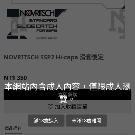
NOVRITSCH SSP2 Hi-capa 滑套後定
NT$
350
本網站內含成人內容，僅限成人瀏
立即選購
覽。
加入收藏清單
滿18歲進入
未滿18歲離開
商品描述