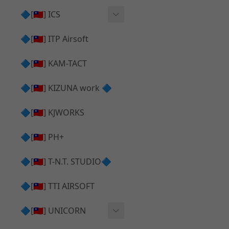
AR⧸M4 造型外觀
AKM V3 主體 ＆ 原廠零件
🔷[🇹🇼] ICS
Hi-capa 下半外觀
G17 GEN.5 主體
Hi-Capa 維修零件
🔷[🇹🇼] ITP Airsoft
Hi-capa 上半外觀
AR ⧸ M4 主體
ICS 成槍
🔷[🇹🇼] KAM-TACT
Hi-capa 內部升級
G5 原廠零件
Tomahawk 零件
🔷[🇹🇼] KIZUNA work 🔷
G17 GEN.3 原廠零件
AR ⧸ M4 GBB 升級套件
🔷[🇹🇼] KJWORKS
🔷[🇹🇼] PH+
🔷[🇹🇼] T-N.T. STUDIO🔷
🔷[🇹🇼] TTI AIRSOFT
🔷[🇹🇼] UNICORN