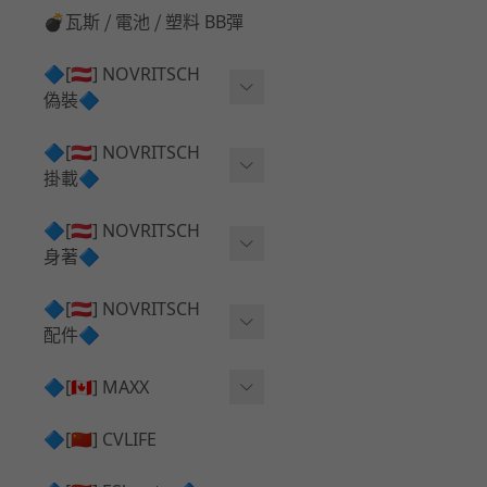
💣瓦斯 ⧸ 電池 ⧸ 塑料 BB彈
🔷[🇦🇹] NOVRITSCH
偽裝🔷
上衣夾克 ⧸ Jacket
🔷[🇦🇹] NOVRITSCH
掛載🔷
兜帽 ⧸ Hood
AR ⧸ DMR 彈匣用
🔷[🇦🇹] NOVRITSCH
手持 裝備 ⧸ 偽裝
身著🔷
SMG ⧸ SSR90 彈匣用
戰術長褲 ⧸ Trousers
闊邊帽 ⧸ Boonie Hat
🔷[🇦🇹] NOVRITSCH
腰包 ⧸ 萬用包
披肩 ⧸ Shoulder Piece
配件🔷
戰術背心+前掛 ⧸ Plate Car
狙擊槍 ⧸ 特殊 彈匣用
狙擊手闊邊帽 ⧸ Sniper Bo
rier+Flap
✅ 快拔槍套 ⧸ 槍背帶
🔷[🇨🇦] MAXX
onie
HPA 氣瓶袋 ⧸ 水袋包
肩帶+腰封 ⧸ Harness+Bat
✅ 槍架 ⧸ 訓練靶具 ⧸ 工具
AEG 活塞頭 ⧸ AEG Piston
🔷[🇨🇳] CVLIFE
手槍 彈匣用
tlebelt
Head
✅ 電池 ⧸ 充電器 ⧸ 電壓表