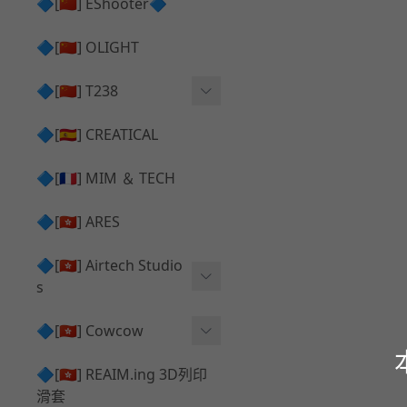
護目鏡 ⧸ 除霧器
🔷[🇨🇳] EShooter🔷
HOP座 ⧸ HOP-UP
✅ 抑制器 ⧸ 瞄準鏡 ⧸ 鏡座
腰帶 ⧸ 腿掛
🔷[🇨🇳] OLIGHT
競速扳機 ⧸ Speed Trigger
鴨舌帽⧸小帽 ⧸ Cap
彈匣釋放鈕 ⧸ Mag Releas
🔷[🇨🇳] T238
簡易胸掛 ⧸ Chest Rig
e
電子扳機
🔷[🇪🇸] CREATICAL
推嘴 ⧸ Nozzle
發光器
🔷[🇫🇷] MIM ＆ TECH
馬達
🔷[🇭🇰] ARES
🔷[🇭🇰] Airtech Studio
s
VFC
🔷[🇭🇰] Cowcow
G＆G
TM Glock 系列
🔷[🇭🇰] REAIM.ing 3D列印
滑套
Krytac