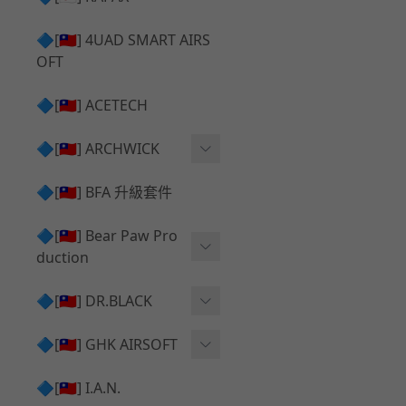
✅ 瞄鏡座 ⧸ 拉柄頭
SILVERBACK SRS 升級套
🔷[🇹🇼] 4UAD SMART AIRS
件
TAC-41 🔄 原廠 ⧸ 零件
OFT
Mk23 ⧸ SSX23 升級套件
TAC-41 🆙 升級 ⧸ 部件
🔷[🇹🇼] ACETECH
[夢神⧸Morpheus] 不鏽鋼
✅ 防火帽 ⧸ 抑制器
內管
🔷[🇹🇼] ARCHWICK
MWS相關 升級套件
衝鋒套件 Convertion Kit
🔷[🇹🇼] BFA 升級套件
SILVERBACK TAC-41 升級
MWS 升級組件
套件
🔷[🇹🇼] Bear Paw Pro
duction
B＆T APC9 系列產品
[夢神⧸Morpheus] 碳鋼 內
管
B＆T SPR300系列產品
T-5000
🔷[🇹🇼] DR.BLACK
VSR-10 ⧸ SSG10 升級套件
HOP膠皮
Hi-capa 彈匣外觀
🔷[🇹🇼] GHK AIRSOFT
維護保養
AR ⧸ M4 GBB 原廠零件
🔷[🇹🇼] I.A.N.