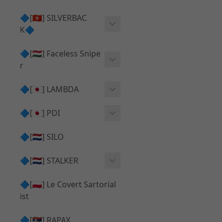
Action Army AAP01 系列
KWA
🔷[🇭🇰] SILVERBAC
UMAREX VFC 系列
K🔷
Tokyo Marui
TM Hi-capa 系列
SRS ⧸ HTI 🟦 主體 ⧸ 彈匣
🔷[🇭🇺] Faceless Snipe
PROWIN
KWA⧸KSC系列
r
✅ 碳纖管 ⧸ 彈簧
通用 ⧸ 其他
Mk23 ⧸ SSX23
🔷[🇯🇵] LAMBDA
TAC-41 👁️‍🗨️ 外觀 ⧸ 色彩
MAXX
SRS ⧸ HTI ⧸ TAC-41
MDR-X 🟦 主體 ⧸ 彈匣
Lambda 05 GBB 精密內管
🔷[🇯🇵] PDI
SILVERBACK SRS
✅ 通用 ⧸ 精品
Lambda 03 AEG 精密內管
01 精密內管
🔷[🇳🇱] SILO
MDR-X 👁️‍🗨️ 外觀 ⧸ 色彩
Lambda 01 GBB 精密內管
05 精密內管
🔷[🇳🇱] STALKER
TAC-41 🟦 主體 ⧸ 彈匣
Lambda 01 AEG 精密內管
W HOLD HOP 膠皮
Action Army AAP01 升級
🔷[🇵🇱] Le Covert Sartorial
MDR-X 🔄 原廠 ⧸ 零件
Lambda 05 AEG 精密內管
08 精密內管
套件
ist
SRS ⧸ HTI🔄 原廠 ⧸ 零件
Lambda 05 VSR 精密內管
HOP膠皮 ⧸ 下壓塊
🔷[🇷🇸] RAPAX