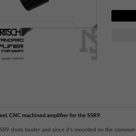
steel, CNC machined amplifier for the SSR9
.
SR9 shots louder and since it’s mounted on the commo