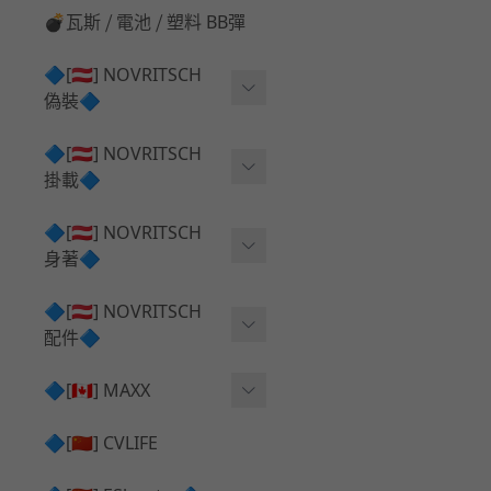
💣瓦斯 ⧸ 電池 ⧸ 塑料 BB彈
🔷[🇦🇹] NOVRITSCH
偽裝🔷
上衣夾克 ⧸ Jacket
🔷[🇦🇹] NOVRITSCH
掛載🔷
兜帽 ⧸ Hood
AR ⧸ DMR 彈匣用
🔷[🇦🇹] NOVRITSCH
手持 裝備 ⧸ 偽裝
身著🔷
SMG ⧸ SSR90 彈匣用
戰術長褲 ⧸ Trousers
闊邊帽 ⧸ Boonie Hat
🔷[🇦🇹] NOVRITSCH
腰包 ⧸ 萬用包
披肩 ⧸ Shoulder Piece
配件🔷
戰術背心+前掛 ⧸ Plate Car
狙擊槍 ⧸ 特殊 彈匣用
狙擊手闊邊帽 ⧸ Sniper Bo
rier+Flap
✅ 快拔槍套 ⧸ 槍背帶
🔷[🇨🇦] MAXX
onie
HPA 氣瓶袋 ⧸ 水袋包
肩帶+腰封 ⧸ Harness+Bat
✅ 槍架 ⧸ 訓練靶具 ⧸ 工具
AEG 活塞頭 ⧸ AEG Piston
🔷[🇨🇳] CVLIFE
手槍 彈匣用
tlebelt
Head
✅ 電池 ⧸ 充電器 ⧸ 電壓表