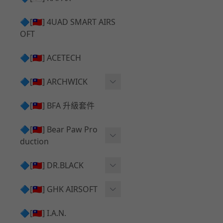
✅ 瞄鏡座 ⧸ 拉柄頭
SILVERBACK SRS 升級套
🔷[🇹🇼] 4UAD SMART AIRS
件
TAC-41 🔄 原廠 ⧸ 零件
OFT
Mk23 ⧸ SSX23 升級套件
TAC-41 🆙 升級 ⧸ 部件
🔷[🇹🇼] ACETECH
[夢神⧸Morpheus] 不鏽鋼
✅ 防火帽 ⧸ 抑制器
內管
🔷[🇹🇼] ARCHWICK
MWS相關 升級套件
衝鋒套件 Convertion Kit
🔷[🇹🇼] BFA 升級套件
SILVERBACK TAC-41 升級
MWS 升級組件
套件
🔷[🇹🇼] Bear Paw Pro
duction
B＆T APC9 系列產品
[夢神⧸Morpheus] 碳鋼 內
管
B＆T SPR300系列產品
T-5000
🔷[🇹🇼] DR.BLACK
VSR-10 ⧸ SSG10 升級套件
HOP膠皮
Hi-capa 彈匣外觀
🔷[🇹🇼] GHK AIRSOFT
維護保養
AR ⧸ M4 GBB 原廠零件
🔷[🇹🇼] I.A.N.