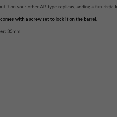
ut it on your other AR-type replicas, adding a futuristic l
r
comes
with a screw set to lock it on the barrel
.
ter: 35mm