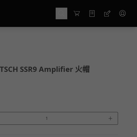
Cart
TSCH SSR9 Amplifier 火帽
＋