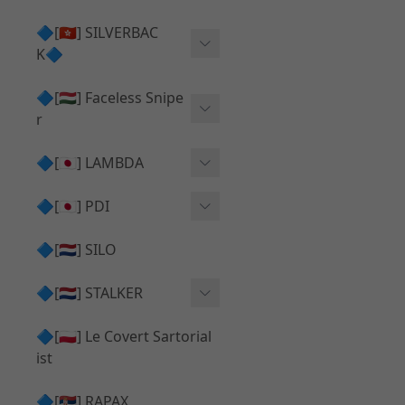
Action Army AAP01 系列
KWA
🔷[🇭🇰] SILVERBAC
UMAREX VFC 系列
K🔷
Tokyo Marui
TM Hi-capa 系列
SRS ⧸ HTI 🟦 主體 ⧸ 彈匣
🔷[🇭🇺] Faceless Snipe
PROWIN
KWA⧸KSC系列
r
✅ 碳纖管 ⧸ 彈簧
通用 ⧸ 其他
Mk23 ⧸ SSX23
🔷[🇯🇵] LAMBDA
TAC-41 👁️‍🗨️ 外觀 ⧸ 色彩
MAXX
SRS ⧸ HTI ⧸ TAC-41
MDR-X 🟦 主體 ⧸ 彈匣
Lambda 05 GBB 精密內管
🔷[🇯🇵] PDI
SILVERBACK SRS
✅ 通用 ⧸ 精品
Lambda 03 AEG 精密內管
01 精密內管
🔷[🇳🇱] SILO
MDR-X 👁️‍🗨️ 外觀 ⧸ 色彩
Lambda 01 GBB 精密內管
05 精密內管
🔷[🇳🇱] STALKER
TAC-41 🟦 主體 ⧸ 彈匣
Lambda 01 AEG 精密內管
W HOLD HOP 膠皮
Action Army AAP01 升級
🔷[🇵🇱] Le Covert Sartorial
MDR-X 🔄 原廠 ⧸ 零件
Lambda 05 AEG 精密內管
08 精密內管
套件
ist
SRS ⧸ HTI🔄 原廠 ⧸ 零件
Lambda 05 VSR 精密內管
HOP膠皮 ⧸ 下壓塊
🔷[🇷🇸] RAPAX