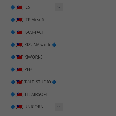
AR⧸M4 造型外觀
AKM V3 主體 ＆ 原廠零件
🔷[🇹🇼] ICS
Hi-capa 下半外觀
G17 GEN.5 主體
Hi-Capa 維修零件
🔷[🇹🇼] ITP Airsoft
Hi-capa 上半外觀
AR ⧸ M4 主體
ICS 成槍
🔷[🇹🇼] KAM-TACT
Hi-capa 內部升級
G5 原廠零件
Tomahawk 零件
🔷[🇹🇼] KIZUNA work 🔷
G17 GEN.3 原廠零件
AR ⧸ M4 GBB 升級套件
🔷[🇹🇼] KJWORKS
🔷[🇹🇼] PH+
🔷[🇹🇼] T-N.T. STUDIO🔷
🔷[🇹🇼] TTI AIRSOFT
🔷[🇹🇼] UNICORN