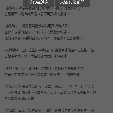
滿18歲進入
未滿18歲離開
-操作前，請穿戴必要的防護措施，即使只是定點試打，
也建議至少戴上護目鏡以防不可預期的意外。
-操作時，一切規範與禮儀與使用真槍時相同，
並遵守現場的規定；除經核可的遊戲過程外，
任何時候皆不可將槍口指向他人，即便對方全副武裝。
-未射擊時，上保險並保持手指在扳機護弓外側且不碰扳機，槍
口朝下對地，另一手扶穩護木以防搖晃碰撞。
-運輸、攜帶時，請用不可透視且不易被認為是槍的槍袋、
槍箱、槍盒或大型包裝袋裝載，過程中不可隨意打開。
-請勿隨意將器材借給他人，尤其是16歲以下的少年、幼童；除
了操作技術問題外，因其身形之緣故，本產品的結構與重量可能
會對其造成運動傷害。
-請勿使用本產品攻擊動物，即使是政府指定移除外來種如：綠