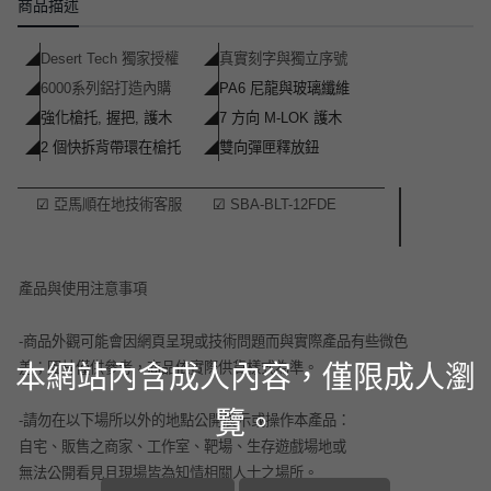
商品描述
◢
Desert Tech 獨家授權
◢
真實刻字與獨立序號
◢
6000系列鋁打造內購
◢
PA6 尼龍與玻璃纖維
◢
強化槍托, 握把, 護木
◢
7 方向 M-LOK 護木
◢
2 個快拆背帶環在槍托
◢
雙向彈匣釋放鈕
☑
亞馬順在地技術客服
☑
SBA-BLT-12FDE
產品與使用注意事項
-商品外觀可能會因網頁呈現或技術問題而與實際產品有些微色
本網站內含成人內容，僅限成人瀏
差；圖片僅供參考，商品依實際供貨樣式為準。
覽。
-請勿在以下場所以外的地點公開展示或操作本產品：
自宅、販售之商家、工作室、靶場、生存遊戲場地或
無法公開看見且現場皆為知情相關人士之場所。