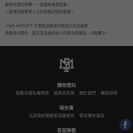
鬣蜥也請勿射擊，一是毫無傷害效果，
二是會妨礙專業人士的地點記錄與獵捕。
-YMS AIRSOFT 不會對消費者的使用行為及後果
負擔任何責任，請注意自身與他人的安全與權益，以免觸法。
購物需知
服務及隱私權條款
退換貨政策
關於我們
購物說明
報告書
玩具槍射擊動能測速報告
警政署核准函
客服聯繫