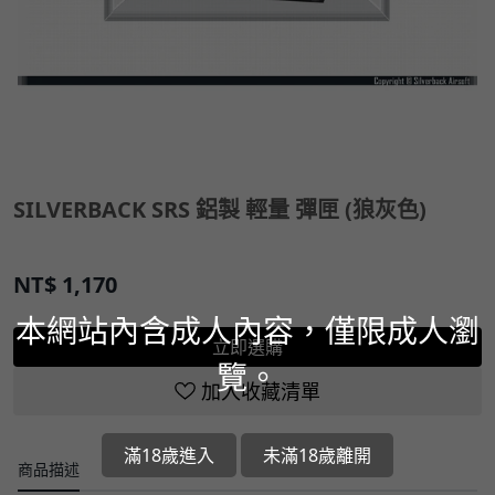
SILVERBACK SRS 鋁製 輕量 彈匣 (狼灰色)
NT$
1,170
本網站內含成人內容，僅限成人瀏
立即選購
覽。
加入收藏清單
滿18歲進入
未滿18歲離開
商品描述